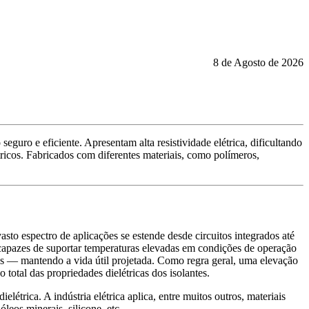
8 de Agosto de 2026
eguro e eficiente. Apresentam alta resistividade elétrica, dificultando
ricos. Fabricados com diferentes materiais, como polímeros,
sto espectro de aplicações se estende desde circuitos integrados até
, capazes de suportar temperaturas elevadas em condições de operação
cos — mantendo a vida útil projetada. Como regra geral, uma elevação
otal das propriedades dielétricas dos isolantes.
 dielétrica. A indústria elétrica aplica, entre muitos outros, materiais
leos minerais, silicone, etc.