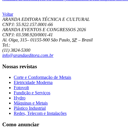
Voltar
ARANDA EDITORA TÉCNICA E CULTURAL
CNPJ: 55.922.157.0001-66
ARANDA EVENTOS E CONGRESSOS
2026
CNPJ: 03.598.920/0001-41
Al. Olga, 315
–
01155-900
São Paulo
,
SP
–
Brasil
Tel.:
(11) 3824-5300
info@arandaeditora.com.br
Nossas revistas
Corte e Conformação de Metais
Eletricidade Moderna
Fotovolt
Fundição e Serviços
Hydro
Máquinas e Metais
Plástico Industrial
Redes, Telecom e Instalações
Como anunciar