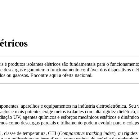
étricos
s e produtos isolantes elétricos são fundamentais para o funcionamento s
e descargas e garantem o funcionamento confiável dos dispositivos elét
dos ou gasosos. Encontre aqui a oferta nacional.
ponentes, aparelhos e equipamentos na indústria eletroeletrônica. Seu va
ctos e mais potentes exige meios isolantes com alta rigidez dielétrica
radiação UV, agentes químicos e esforços mecânicos estáticos e dinâmi
s como descargas parciais e trilhamento podem evoluir para o colapso t
l, classe de temperatura, CTI (
Comparative tracking index
), ou rigidez
no e o policarbonato; termofixos, como resinas de epóxi e de melamina; ó