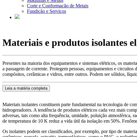
Máquinas e Metais
Corte e Conformação de Metais
Fundição e Serviços
Materiais e produtos isolantes el
Presentes na maioria dos equipamentos e sistemas elétricos, os materiai
a passagem de corrente. Protegem pessoas, equipamentos e circuitos d
compósitos, cerâmicas e vidros, entre outros. Podem ser sólidos, líqui
Leia a matéria completa
Materiais isolantes constituem parte fundamental na tecnologia de com
hidrogeradores. A tendência de produtos elétricos cada vez mais compa
adversas, tais como alta frequência, umidade, poluição atmosférica, 
de temperatura de 10 K reduz a vida útil da isolação em 50%. Fenômeno
Os isolantes podem ser classificados, por exemplo, por tipo de materia
cerâmicos, porcela, esteatita, termoplásticos, como o PVC, o polietile