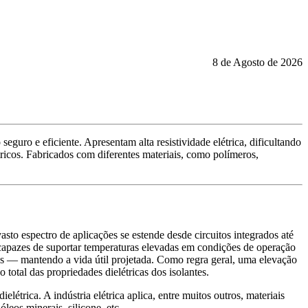
8 de Agosto de 2026
eguro e eficiente. Apresentam alta resistividade elétrica, dificultando
ricos. Fabricados com diferentes materiais, como polímeros,
sto espectro de aplicações se estende desde circuitos integrados até
, capazes de suportar temperaturas elevadas em condições de operação
cos — mantendo a vida útil projetada. Como regra geral, uma elevação
otal das propriedades dielétricas dos isolantes.
 dielétrica. A indústria elétrica aplica, entre muitos outros, materiais
leos minerais, silicone, etc.