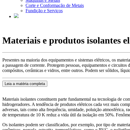
Máquinas e Metais
Corte e Conformação de Metais
Fundição e Serviços
Materiais e produtos isolantes el
Presentes na maioria dos equipamentos e sistemas elétricos, os materiai
a passagem de corrente. Protegem pessoas, equipamentos e circuitos d
compósitos, cerâmicas e vidros, entre outros. Podem ser sólidos, líqui
Leia a matéria completa
Materiais isolantes constituem parte fundamental na tecnologia de com
hidrogeradores. A tendência de produtos elétricos cada vez mais compa
adversas, tais como alta frequência, umidade, poluição atmosférica, 
de temperatura de 10 K reduz a vida útil da isolação em 50%. Fenômeno
Os isolantes podem ser classificados, por exemplo, por tipo de materia
cerâmicos, porcela, esteatita, termoplásticos, como o PVC, o polietile