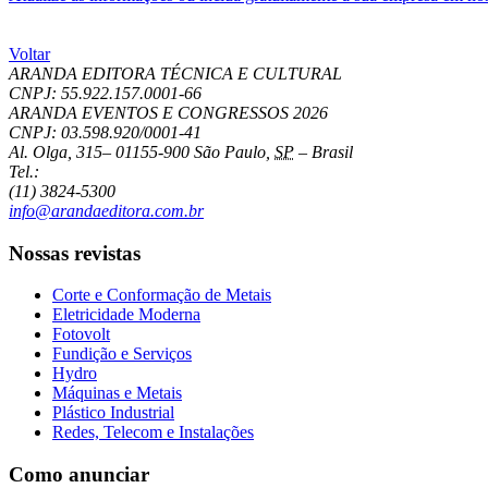
Voltar
ARANDA EDITORA TÉCNICA E CULTURAL
CNPJ: 55.922.157.0001-66
ARANDA EVENTOS E CONGRESSOS
2026
CNPJ: 03.598.920/0001-41
Al. Olga, 315
–
01155-900
São Paulo
,
SP
–
Brasil
Tel.:
(11) 3824-5300
info@arandaeditora.com.br
Nossas revistas
Corte e Conformação de Metais
Eletricidade Moderna
Fotovolt
Fundição e Serviços
Hydro
Máquinas e Metais
Plástico Industrial
Redes, Telecom e Instalações
Como anunciar