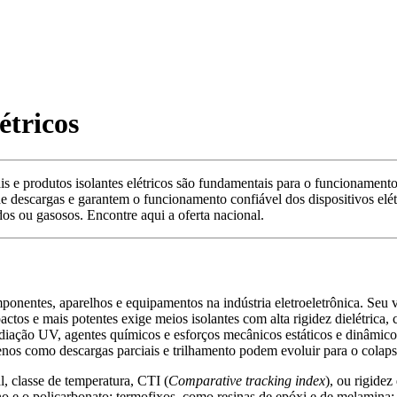
étricos
s e produtos isolantes elétricos são fundamentais para o funcionamento s
e descargas e garantem o funcionamento confiável dos dispositivos elét
dos ou gasosos. Encontre aqui a oferta nacional.
ponentes, aparelhos e equipamentos na indústria eletroeletrônica. Seu va
ctos e mais potentes exige meios isolantes com alta rigidez dielétrica
radiação UV, agentes químicos e esforços mecânicos estáticos e dinâmi
s como descargas parciais e trilhamento podem evoluir para o colapso t
l, classe de temperatura, CTI (
Comparative tracking index
), ou rigidez
no e o policarbonato; termofixos, como resinas de epóxi e de melamina; ó