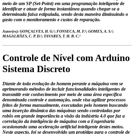
meio de um SP (Set-Point) em uma programação inteligente de
identificar e atuar de forma instantânea quando chegar-se a
determinada faixa estipulada, sendo desta maneira diminuindo o
gasto com o monitoramento e custos de reparação.
Autor(es): GONÇALVES, H. G.¹; FONSECA, M. F.¹; GOMES, A. S.¹;
MAGALHÃES, C. P. D.¹; TAVARES, T. H. B. C.¹
Controle de Nível com Arduino
Sistema Discreto
Diante de toda evolução do homem perante a máquina vem se
aprimorando métodos de incluir funcionalidades inteligentes de
transmitir este conhecimento por meio de uma área específica
denominada controle e automação, onde visa agilizar processos
feitos de forma manualmente, executadas pelo homem buscando
uma inserção dinâmica das máquinas sendo controladas por
robôs em grande importância a visão da indústria 4.0 que faz a
correlação da inteligência de máquina com a Engenharia
ocasionando uma aceleração artificial inteligente destes meios.
Neste aspecto, foi se desenvolvido um protótipo para o controle de