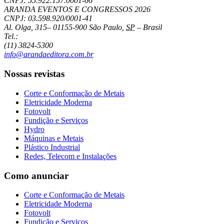
CNPJ: 55.922.157.0001-66
ARANDA EVENTOS E CONGRESSOS
2026
CNPJ: 03.598.920/0001-41
Al. Olga, 315
–
01155-900
São Paulo
,
SP
–
Brasil
Tel.:
(11) 3824-5300
info@arandaeditora.com.br
Nossas revistas
Corte e Conformação de Metais
Eletricidade Moderna
Fotovolt
Fundição e Serviços
Hydro
Máquinas e Metais
Plástico Industrial
Redes, Telecom e Instalações
Como anunciar
Corte e Conformação de Metais
Eletricidade Moderna
Fotovolt
Fundição e Serviços