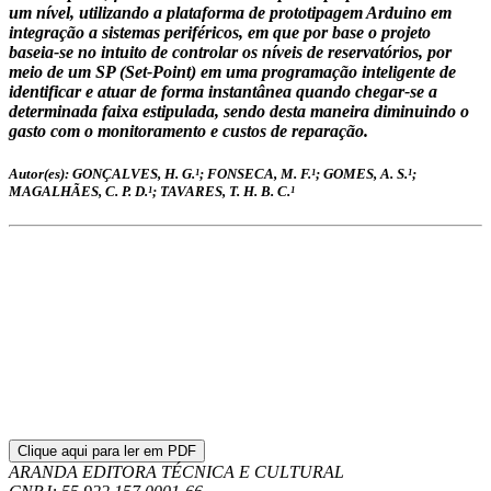
um nível, utilizando a plataforma de prototipagem Arduino em
integração a sistemas periféricos, em que por base o projeto
baseia-se no intuito de controlar os níveis de reservatórios, por
meio de um SP (Set-Point) em uma programação inteligente de
identificar e atuar de forma instantânea quando chegar-se a
determinada faixa estipulada, sendo desta maneira diminuindo o
gasto com o monitoramento e custos de reparação.
Autor(es): GONÇALVES, H. G.¹; FONSECA, M. F.¹; GOMES, A. S.¹;
MAGALHÃES, C. P. D.¹; TAVARES, T. H. B. C.¹
Clique aqui para ler em PDF
ARANDA EDITORA TÉCNICA E CULTURAL