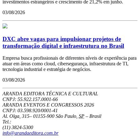
investimentos estrangeiros e crescimento de 21,2% em junho.
03/08/2026
DXC abre vagas para impulsionar projetos de
transformação digital e infraestrutura no Brasil
Empresa busca profissionais de diferentes níveis de experiência para
atuar em áreas como cloud, cibersegurança, infraestrutura de TI,
tecnologia industrial e estratégia de negócios.
03/08/2026
ARANDA EDITORA TÉCNICA E CULTURAL
CNPJ: 55.922.157.0001-66
ARANDA EVENTOS E CONGRESSOS
2026
CNPJ: 03.598.920/0001-41
Al. Olga, 315
–
01155-900
São Paulo
,
SP
–
Brasil
Tel.:
(11) 3824-5300
info@arandaeditora.com.br