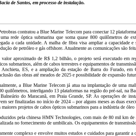
cia de Santos, em processo de instalação.
etrobras contratou a Blue Marine Telecom para conectar 12 plataforma
 uma rede óptica submarina que soma quase 800 quilômetros de exten
egada a cada unidade. A malha de fibra visa ampliar a capacidade e 
dução de petróleo e gás offshore. Atualmente as comunicações são feitas
 valor aproximado de R$ 1,2 bilhão, o projeto será executado em re
icos submarinos, além de cabos terrestres e equipamentos de transmiss
 Anchieta, ES, e a ampliação da estação de Barra do Furado, em 
clusão das obras até meados de 2025 e possibilidade de expansão futur
ualmente, a Blue Marine Telecom já atua na implantação de uma malh
0 quilômetros, interligando 13 plataformas na região do pré-sal, na B
 Balneário do Maracanã, em Praia Grande, SP. As operações de insta
em ser finalizadas no início de 2024 – por alguns meses as duas exe
 maiores projetos de cabos ópticos submarinos para a indústria de ól
roduzidos pela chinesa HMN Technologies, com mais de 80 mil km de
ializada no fornecimento de umbilicais. Os equipamentos de transmis
mente complexo e envolve muitos estudos e cuidados para garantir a o