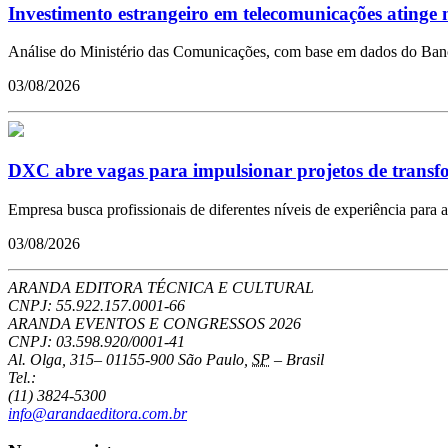
Investimento estrangeiro em telecomunicações atinge m
Análise do Ministério das Comunicações, com base em dados do Banco 
03/08/2026
DXC abre vagas para impulsionar projetos de transfor
Empresa busca profissionais de diferentes níveis de experiência para a
03/08/2026
ARANDA EDITORA TÉCNICA E CULTURAL
CNPJ: 55.922.157.0001-66
ARANDA EVENTOS E CONGRESSOS
2026
CNPJ: 03.598.920/0001-41
Al. Olga, 315
–
01155-900
São Paulo
,
SP
–
Brasil
Tel.:
(11) 3824-5300
info@arandaeditora.com.br