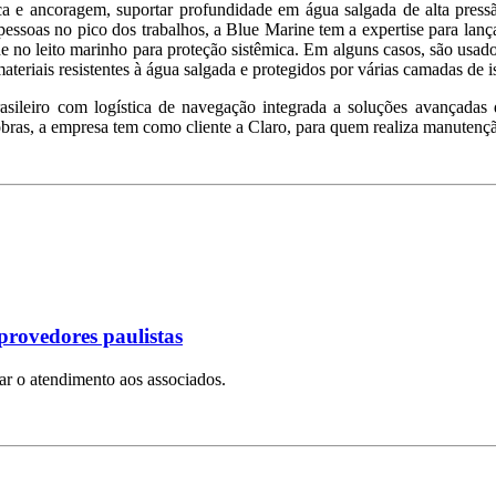
esca e ancoragem, suportar profundidade em água salgada de alta pre
0 pessoas no pico dos trabalhos, a Blue Marine tem a expertise para la
e no leito marinho para proteção sistêmica. Em alguns casos, são usados
ateriais resistentes à água salgada e protegidos por várias camadas de 
leiro com logística de navegação integrada a soluções avançadas d
bras, a empresa tem como cliente a Claro, para quem realiza manutençã
provedores paulistas
iar o atendimento aos associados.