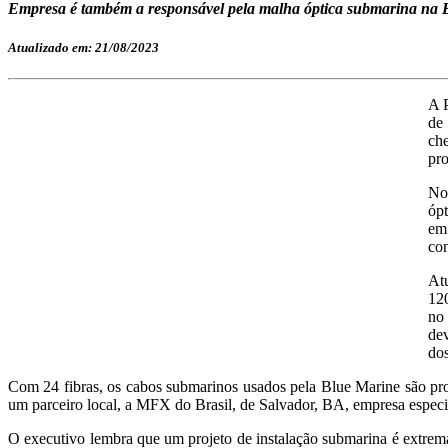
Empresa é também a responsável pela malha óptica submarina na Ba
Atualizado em: 21/08/2023
A P
de
ch
pro
No
ópt
em
con
At
120
no
dev
dos
Com 24 fibras, os cabos submarinos usados pela Blue Marine são p
um parceiro local, a MFX do Brasil, de Salvador, BA, empresa espec
O executivo lembra que um projeto de instalação submarina é extrema