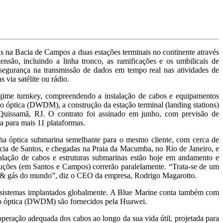
s na Bacia de Campos a duas estações terminais no continente através
são, incluindo a linha tronco, as ramificações e os umbilicais de
segurança na transmissão de dados em tempo real nas atividades de
 via satélite ou rádio.
gime turnkey, compreendendo a instalação de cabos e equipamentos
ão óptica (DWDM), a construção da estação terminal (landing stations)
Quissamã, RJ. O contrato foi assinado em junho, com previsão de
a para mais 11 plataformas.
a óptica submarina semelhante para o mesmo cliente, com cerca de
acia de Santos, e chegadas na Praia da Macumba, no Rio de Janeiro, e
lação de cabos e estruturas submarinas estão hoje em andamento e
cuções (em Santos e Campos) correrão paralelamente. “Trata-se de um
eo & gás do mundo”, diz o CEO da empresa, Rodrigo Magarotto.
 sistemas implantados globalmente. A Blue Marine conta também com
são óptica (DWDM) são fornecidos pela Huawei.
peração adequada dos cabos ao longo da sua vida útil, projetada para