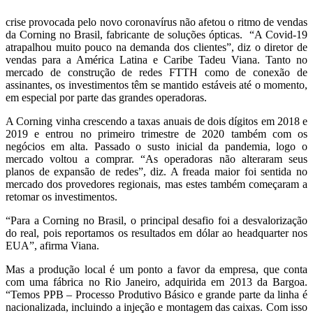
crise provocada pelo novo coronavírus não afetou o ritmo de vendas
da Corning no Brasil, fabricante de soluções ópticas. “A Covid-19
atrapalhou muito pouco na demanda dos clientes”, diz o diretor de
vendas para a América Latina e Caribe Tadeu Viana. Tanto no
mercado de construção de redes FTTH como de conexão de
assinantes, os investimentos têm se mantido estáveis até o momento,
em especial por parte das grandes operadoras.
A Corning vinha crescendo a taxas anuais de dois dígitos em 2018 e
2019 e entrou no primeiro trimestre de 2020 também com os
negócios em alta. Passado o susto inicial da pandemia, logo o
mercado voltou a comprar. “As operadoras não alteraram seus
planos de expansão de redes”, diz. A freada maior foi sentida no
mercado dos provedores regionais, mas estes também começaram a
retomar os investimentos.
“Para a Corning no Brasil, o principal desafio foi a desvalorização
do real, pois reportamos os resultados em dólar ao headquarter nos
EUA”, afirma Viana.
Mas a produção local é um ponto a favor da empresa, que conta
com uma fábrica no Rio Janeiro, adquirida em 2013 da Bargoa.
“Temos PPB – Processo Produtivo Básico e grande parte da linha é
nacionalizada, incluindo a injeção e montagem das caixas. Com isso