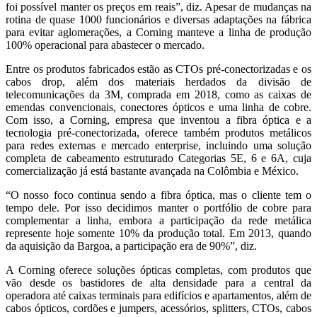
foi possível manter os preços em reais”, diz. Apesar de mudanças na
rotina de quase 1000 funcionários e diversas adaptações na fábrica
para evitar aglomerações, a Corning manteve a linha de produção
100% operacional para abastecer o mercado.
Entre os produtos fabricados estão as CTOs pré-conectorizadas e os
cabos drop, além dos materiais herdados da divisão de
telecomunicações da 3M, comprada em 2018, como as caixas de
emendas convencionais, conectores ópticos e uma linha de cobre.
Com isso, a Corning, empresa que inventou a fibra óptica e a
tecnologia pré-conectorizada, oferece também produtos metálicos
para redes externas e mercado enterprise, incluindo uma solução
completa de cabeamento estruturado Categorias 5E, 6 e 6A, cuja
comercialização já está bastante avançada na Colômbia e México.
“O nosso foco continua sendo a fibra óptica, mas o cliente tem o
tempo dele. Por isso decidimos manter o portfólio de cobre para
complementar a linha, embora a participação da rede metálica
represente hoje somente 10% da produção total. Em 2013, quando
da aquisição da Bargoa, a participação era de 90%”, diz.
A Corning oferece soluções ópticas completas, com produtos que
vão desde os bastidores de alta densidade para a central da
operadora até caixas terminais para edifícios e apartamentos, além de
cabos ópticos, cordões e jumpers, acessórios, splitters, CTOs, cabos