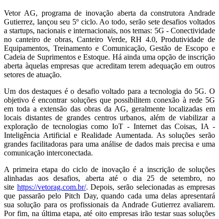
Vetor AG, programa de inovação aberta da construtora Andrade
Gutierrez, lançou seu 5º ciclo. Ao todo, serão sete desafios voltados
a startups, nacionais e internacionais, nos temas: 5G - Conectividade
no canteiro de obras, Canteiro Verde, RH 4.0, Produtividade de
Equipamentos, Treinamento e Comunicação, Gestão de Escopo e
Cadeia de Suprimentos e Estoque. Há ainda uma opção de inscrição
aberta àquelas empresas que acreditam terem adequação em outros
setores de atuação.
Um dos destaques é o desafio voltado para a tecnologia do 5G. O
objetivo é encontrar soluções que possibilitem conexão à rede 5G
em toda a extensão das obras da AG, geralmente localizadas em
locais distantes de grandes centros urbanos, além de viabilizar a
exploração de tecnologias como IoT - Internet das Coisas, IA -
Inteligência Artificial e Realidade Aumentada. As soluções serão
grandes facilitadoras para uma análise de dados mais precisa e uma
comunicação interconectada.
A primeira
etapa do ciclo de inovação é a inscrição de soluções
alinhadas aos desafios, aberta até o dia 25 de setembro, no
site
https://vetorag.com.br/
.
Depois, serão selecionadas as empresas
que passa
rão pelo Pitch Day, quando cada uma delas apresentará
sua solução para os profissionais da Andrade Gutierrez avaliarem.
Por fim, na última etapa, até oito empresas irão testar suas soluções