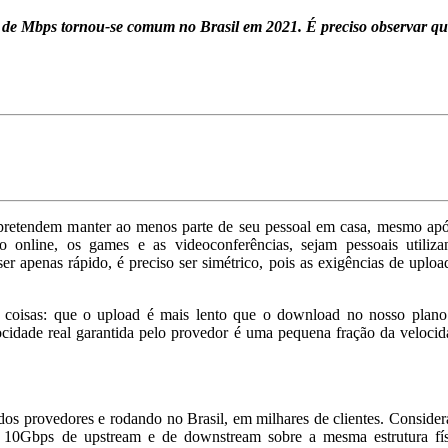
enas de Mbps tornou-se comum no Brasil em 2021. É preciso observa
e pretendem manter ao menos parte de seu pessoal em casa, mesmo apó
 online, os games e as videoconferências, sejam pessoais utiliza
er apenas rápido, é preciso ser simétrico, pois as exigências de uploa
 coisas: que o upload é mais lento que o download no nosso plano
cidade real garantida pelo provedor é uma pequena fração da velocid
e dos provedores e rodando no Brasil, em milhares de clientes. Conside
0Gbps de upstream e de downstream sobre a mesma estrutura fís