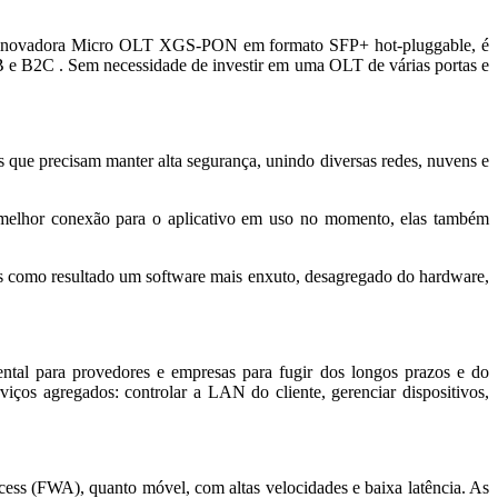
 da inovadora Micro OLT XGS-PON em formato SFP+ hot-pluggable, é
e B2C . Sem necessidade de investir em uma OLT de várias portas e
 que precisam manter alta segurança, unindo diversas redes, nuvens e
a melhor conexão para o aplicativo em uso no momento, elas também
os como resultado um software mais enxuto, desagregado do hardware,
tal para provedores e empresas para fugir dos longos prazos e do
iços agregados: controlar a LAN do cliente, gerenciar dispositivos,
cess (FWA), quanto móvel, com altas velocidades e baixa latência. As