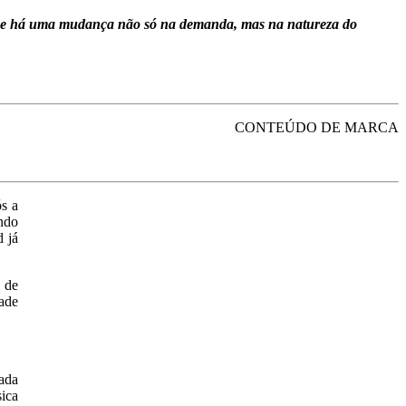
r que há uma mudança não só na demanda, mas na natureza do
CONTEÚDO DE MARCA
s a
ndo
d já
 de
ade
rada
ica