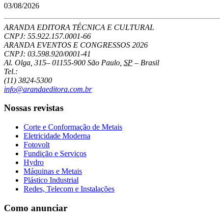
03/08/2026
ARANDA EDITORA TÉCNICA E CULTURAL
CNPJ: 55.922.157.0001-66
ARANDA EVENTOS E CONGRESSOS
2026
CNPJ: 03.598.920/0001-41
Al. Olga, 315
–
01155-900
São Paulo
,
SP
–
Brasil
Tel.:
(11) 3824-5300
info@arandaeditora.com.br
Nossas revistas
Corte e Conformação de Metais
Eletricidade Moderna
Fotovolt
Fundição e Serviços
Hydro
Máquinas e Metais
Plástico Industrial
Redes, Telecom e Instalações
Como anunciar