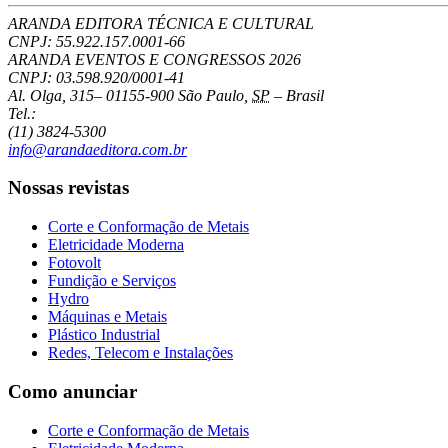
ARANDA EDITORA TÉCNICA E CULTURAL
CNPJ: 55.922.157.0001-66
ARANDA EVENTOS E CONGRESSOS
2026
CNPJ: 03.598.920/0001-41
Al. Olga, 315
–
01155-900
São Paulo
,
SP
–
Brasil
Tel.:
(11) 3824-5300
info@arandaeditora.com.br
Nossas revistas
Corte e Conformação de Metais
Eletricidade Moderna
Fotovolt
Fundição e Serviços
Hydro
Máquinas e Metais
Plástico Industrial
Redes, Telecom e Instalações
Como anunciar
Corte e Conformação de Metais