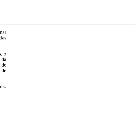
inar
ias
, o
o da
o de
 de
nk: