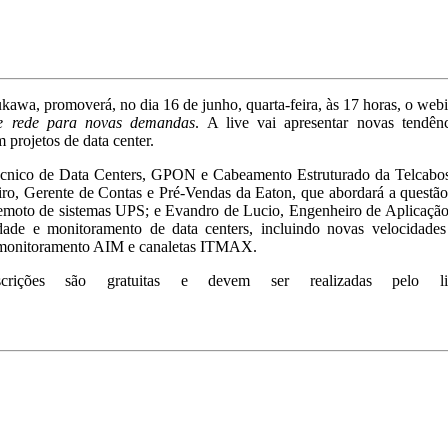
ukawa, promoverá, no dia 16 de junho, quarta-feira, às 17 horas, o web
 de rede para novas demandas
. A live vai apresentar novas tendênc
m projetos de data center.
écnico de Data Centers, GPON e Cabeamento Estruturado da Telcabos
miro, Gerente de Contas e Pré-Vendas da Eaton, que abordará a questã
o remoto de sistemas UPS; e Evandro de Lucio, Engenheiro de Aplicaçã
idade e monitoramento de data centers, incluindo novas velocidades
, monitoramento AIM e canaletas ITMAX.
ições são gratuitas e devem ser realizadas pelo li