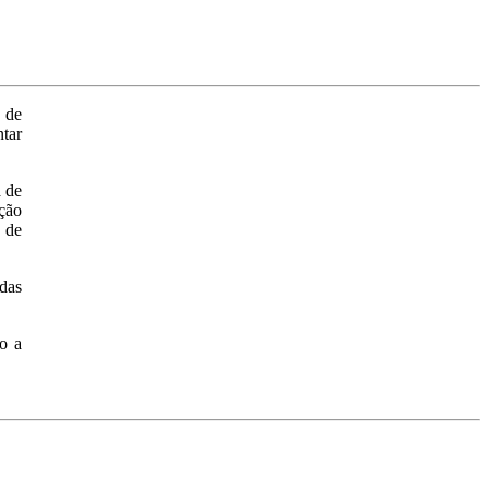
o de
ntar
a de
ação
s de
das
o a