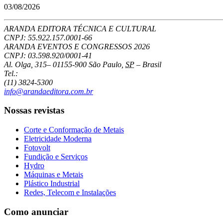
03/08/2026
ARANDA EDITORA TÉCNICA E CULTURAL
CNPJ: 55.922.157.0001-66
ARANDA EVENTOS E CONGRESSOS
2026
CNPJ: 03.598.920/0001-41
Al. Olga, 315
–
01155-900
São Paulo
,
SP
–
Brasil
Tel.:
(11) 3824-5300
info@arandaeditora.com.br
Nossas revistas
Corte e Conformação de Metais
Eletricidade Moderna
Fotovolt
Fundição e Serviços
Hydro
Máquinas e Metais
Plástico Industrial
Redes, Telecom e Instalações
Como anunciar