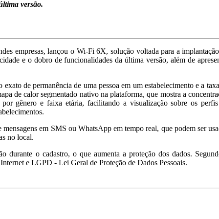
última versão.
andes empresas, lançou o Wi-Fi
6X, solução voltada para a implantaçã
ocidade e o dobro de funcionalidades da última versão, além de aprese
po exato de permanência de uma pessoa em um estabelecimento e a tax
o mapa de calor segmentado nativo na plataforma, que mostra a concentr
por gênero e faixa etária, facilitando a visualização sobre os perfi
abelecimentos.
o de mensagens em SMS ou WhatsApp em tempo real, que podem ser usa
s no local.
ação durante o cadastro, o que aumenta a proteção dos dados. Segund
Internet e LGPD - Lei Geral de Proteção de Dados Pessoais.