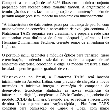
Comporta a terminação de até 3456 fibras em um único conjunto
preparado para receber cabos
Rollable Ribbon
. A organização e
terminação dos cabos facilitam a operação e a manutenção, além de
permitir ampliações sem impacto no ambiente em funcionamento.
“A infraestrutura de data centers passa por mudança de padrão, com
maior volume de conexões e necessidade de evolução contínua. A
Plataforma TARS organiza esse crescimento e prepara a rede para
acompanhar essa dinâmica de forma adequada”, afirma o Luiz
Henrique Zimmermann Felchner, Gerente sênior de engenharia da
Lightera.
O portfólio inclui gabinetes e módulos ópticos para transição, fusão
e terminação, atendendo desde data centers de alta capacidade até
ambientes enterprise, colocation e edge. O modelo preserva a base
instalada e permite ganhos graduais de escala.
“Desenvolvida no Brasil, a Plataforma TARS será lançada
inicialmente na América Latina, com previsão de chegada a novos
mercados. A iniciativa integra a estratégia da companhia de
desenvolver tecnologias alinhadas às novas exigências da
infraestrutura digital”, complementa Cássio Cardoso, engenheiro de
produto RCDD da Lightera. Segundo ele, a
o reduzir a necessidade
de obras físicas e permitir atualizações rápidas, a Plataforma TARS
contribui para otimização de Capex e Opex, com maior