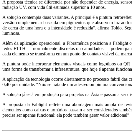
A proposta técnica se diferencia por não depender de energia, sensor
radiação UV, com vida útil estimada superior a 10 anos.
A solução contempla duas variantes. A principal é a pintura retroref
versão complementar baseada em pigmentos que absorvem luz ao longo
de cerca de uma hora e a intensidade é reduzida”, afirma Toldo. Se
luminosa.
Além da aplicação operacional, a Fibramérica posiciona a Fablight 
redes FTTH — normalmente discretos ou camuflados — podem ganhar 
cada elemento se transforma em um ponto de contato visível da marca
A pintura pode incorporar elementos visuais como logotipos ou QR c
uma forma de transformar a infraestrutura, que hoje é apenas funcion
A aplicação da tecnologia ocorre diretamente no processo fabril das 
0,40 por unidade. “Não se trata de um adesivo ou pintura convencional
A solução já está em produção para projetos na Ásia e passou a ser di
A proposta da Fablight reflete uma abordagem mais ampla de revis
elementos como caixas e armários passam a ser considerados também
precisa ser apenas funcional; ela pode também gerar valor adicional”,