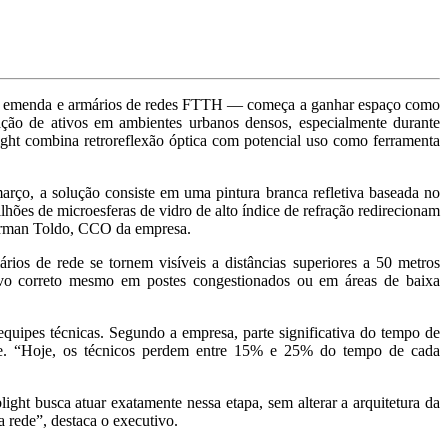
de emenda e armários de redes FTTH — começa a ganhar espaço como
ção de ativos em ambientes urbanos densos, especialmente durante
ight combina retroreflexão óptica com potencial uso como ferramenta
rço, a solução consiste em uma pintura branca refletiva baseada no
ilhões de microesferas de vidro de alto índice de refração redirecionam
German Toldo, CCO da empresa.
rios de rede se tornem visíveis a distâncias superiores a 50 metros
tivo correto mesmo em postes congestionados ou em áreas de baixa
equipes técnicas. Segundo a empresa, parte significativa do tempo de
de. “Hoje, os técnicos perdem entre 15% e 25% do tempo de cada
ht busca atuar exatamente nessa etapa, sem alterar a arquitetura da
 rede”, destaca o executivo.