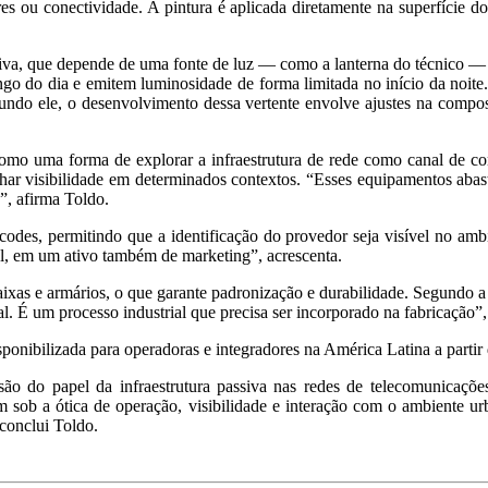
es ou conectividade. A pintura é aplicada diretamente na superfície do
letiva, que depende de uma fonte de luz — como a lanterna do técnico —
 do dia e emitem luminosidade de forma limitada no início da noite.
gundo ele, o desenvolvimento dessa vertente envolve ajustes na compo
como uma forma de explorar a infraestrutura de rede como canal de com
visibilidade em determinados contextos. “Esses equipamentos abaste
”, afirma Toldo.
odes, permitindo que a identificação do provedor seja visível no ambi
al, em um ativo também de marketing”, acrescenta.
caixas e armários, o que garante padronização e durabilidade. Segundo
. É um processo industrial que precisa ser incorporado na fabricação”,
sponibilizada para operadoras e integradores na América Latina a parti
ão do papel da infraestrutura passiva nas redes de telecomunicaçõe
 sob a ótica de operação, visibilidade e interação com o ambiente ur
 conclui Toldo.