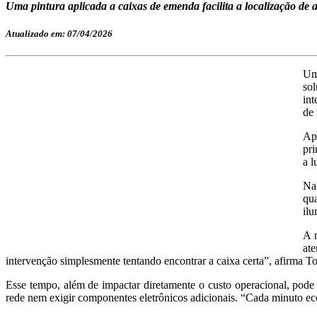
Uma pintura aplicada a caixas de emenda facilita a localização de 
Atualizado em: 07/04/2026
Um
so
int
de 
Ap
pri
a l
Na 
qu
ilu
A m
at
intervenção simplesmente tentando encontrar a caixa certa”, afirma To
Esse tempo, além de impactar diretamente o custo operacional, pode
rede nem exigir componentes eletrônicos adicionais. “Cada minuto e