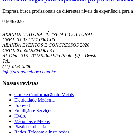
Empresa busca profissionais de diferentes níveis de experiência para a
03/08/2026
ARANDA EDITORA TÉCNICA E CULTURAL
CNPJ: 55.922.157.0001-66
ARANDA EVENTOS E CONGRESSOS
2026
CNPJ: 03.598.920/0001-41
Al. Olga, 315
–
01155-900
São Paulo
,
SP
–
Brasil
Tel.:
(11) 3824-5300
info@arandaeditora.com.br
Nossas revistas
Corte e Conformação de Metais
Eletricidade Moderna
Fotovolt
Fundição e Serviços
Hydro
Máquinas e Metais
Plástico Industrial
Redes, Telecom e Instalações