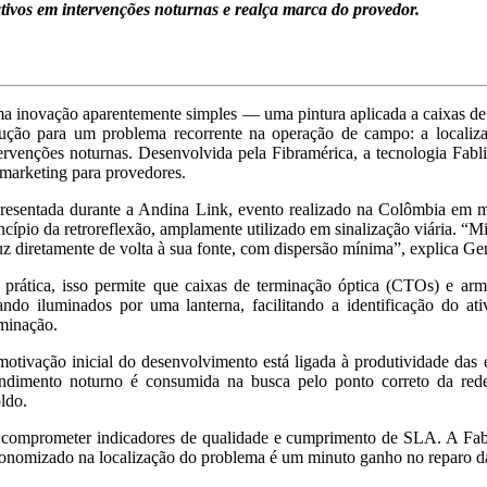
ativos em intervenções noturnas e realça marca do provedor.
a inovação aparentemente simples — uma pintura aplicada a caixas 
lução para um problema recorrente na operação de campo: a localiza
ervenções noturnas. Desenvolvida pela Fibramérica, a tecnologia Fabl
marketing para provedores.
resentada durante a Andina Link, evento realizado na Colômbia em ma
ncípio da retroreflexão, amplamente utilizado em sinalização viária. “M
uz diretamente de volta à sua fonte, com dispersão mínima”, explica 
prática, isso permite que caixas de terminação óptica (CTOs) e armá
ando iluminados por uma lanterna, facilitando a identificação do a
minação.
otivação inicial do desenvolvimento está ligada à produtividade das 
endimento noturno é consumida na busca pelo ponto correto da re
ldo.
 comprometer indicadores de qualidade e cumprimento de SLA. A Fablig
conomizado na localização do problema é um minuto ganho no reparo da