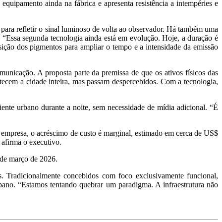
 equipamento ainda na fábrica e apresenta resistência a intempéries e
 para refletir o sinal luminoso de volta ao observador. Há também uma
 “Essa segunda tecnologia ainda está em evolução. Hoje, a duração é
sição dos pigmentos para ampliar o tempo e a intensidade da emissão
unicação. A proposta parte da premissa de que os ativos físicos das
cem a cidade inteira, mas passam despercebidos. Com a tecnologia,
ente urbano durante a noite, sem necessidade de mídia adicional. “É
 a empresa, o acréscimo de custo é marginal, estimado em cerca de US$
 afirma o executivo.
r de março de 2026.
s. Tradicionalmente concebidos com foco exclusivamente funcional,
bano. “Estamos tentando quebrar um paradigma. A infraestrutura não