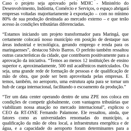
Caso o projeto seja aprovado pelo MDIC - Ministério do
Desenvolvimento, Indústria, Comércio e Serviços, o espaço abrigará
empresas voltadas majoritariamente à exportação – com no mínimo
80% de sua produção destinada ao mercado externo – e que terão
acesso às condições tributárias diferenciadas.
“Estamos iniciando um projeto transformador para Maringá, que
certamente colocará nosso município em posição de destaque nas
áreas industrial e tecnológica, gerando emprego e renda para os
maringaenses”, destacou Silvio Barros. O prefeito também ressaltou
outras características da cidade, que contribuem positivamente para a
aprovação da iniciativa. “Temos ao menos 12 instituições de ensino
superior e, aproximadamente, 500 mil acadêmicos matriculados. Ou
seja, uma grande rede de formação de pessoas e de qualificação de
mão de obra, que pode ser bem aproveitada pelas empresas. E
temos, também, no aeroporto, uma estrutura apta para se tornar um
hub de carga internacional, facilitando o escoamento da produção.”
“Ter um data center operando dentro de uma ZPE nos coloca em
condições de competir globalmente, com vantagens tributárias que
viabilizam nossa atuação no mercado internacional”, explicou o
CEO da RT-ONE Fernando Palamone. Ele ressaltou, ainda, que
fatores como as universidades renomadas do município, a
qualificação da mão de obra local, a infraestrutura energética e de
água, e a capacidade do aeroporto foram determinantes para a