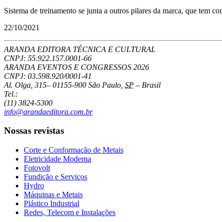
Sistema de treinamento se junta a outros pilares da marca, que tem c
22/10/2021
ARANDA EDITORA TÉCNICA E CULTURAL
CNPJ: 55.922.157.0001-66
ARANDA EVENTOS E CONGRESSOS
2026
CNPJ: 03.598.920/0001-41
Al. Olga, 315
–
01155-900
São Paulo
,
SP
–
Brasil
Tel.:
(11) 3824-5300
info@arandaeditora.com.br
Nossas revistas
Corte e Conformação de Metais
Eletricidade Moderna
Fotovolt
Fundição e Serviços
Hydro
Máquinas e Metais
Plástico Industrial
Redes, Telecom e Instalações