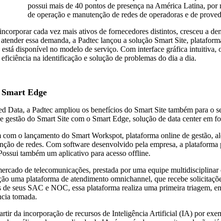
possui mais de 40 pontos de presença na América Latina, por m
de operação e manutenção de redes de operadoras e de proved
ncorporar cada vez mais ativos de fornecedores distintos, cresceu a d
a atender essa demanda, a Padtec lançou a solução Smart Site, plataf
 está disponível no modelo de serviço. Com interface gráfica intuitiva, o
ficiência na identificação e solução de problemas do dia a dia.
o Smart Edge
ed Data, a Padtec ampliou os benefícios do Smart Site também para o s
e gestão do Smart Site com o Smart Edge, solução de data center em f
ém com o lançamento do Smart Workspot, plataforma online de gestão, 
 de redes. Com software desenvolvido pela empresa, a plataforma pe
ossui também um aplicativo para acesso offline.
ercado de telecomunicações, prestada por uma equipe multidisciplinar 
o uma plataforma de atendimento omnichannel, que recebe solicitações d
tos de seus SAC e NOC, essa plataforma realiza uma primeira triagem,
ncia tomada.
tir da incorporação de recursos de Inteligência Artificial (IA) por exe