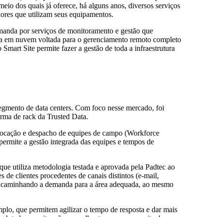
eio dos quais já oferece, há alguns anos, diversos serviços
ores que utilizam seus equipamentos.
emanda por serviços de monitoramento e gestão que
orma em nuvem voltada para o gerenciamento remoto completo
 Smart Site permite fazer a gestão de toda a infraestrutura
egmento de data centers. Com foco nesse mercado, foi
orma de rack da Trusted Data.
alocação e despacho de equipes de campo (Workforce
rmite a gestão integrada das equipes e tempos de
que utiliza metodologia testada e aprovada pela Padtec ao
e clientes procedentes de canais distintos (e-mail,
 encaminhando a demanda para a área adequada, ao mesmo
mplo, que permitem agilizar o tempo de resposta e dar mais