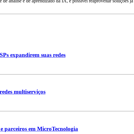
 de análise e de aprendizado da IA, é possível reaproveitar soluções j
ISPs expandirem suas redes
edes multiserviços
 e parceiros em MicroTecnologia