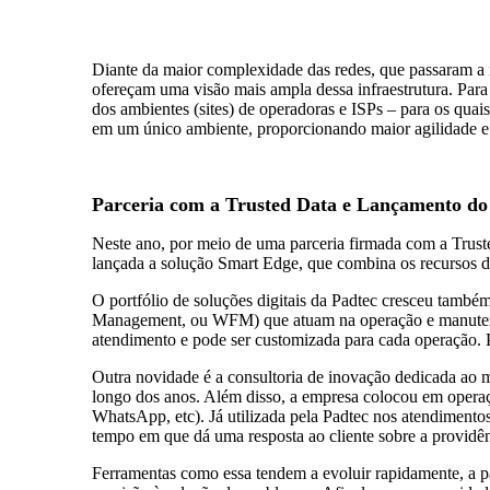
Diante da maior complexidade das redes, que passaram a i
ofereçam uma visão mais ampla dessa infraestrutura. Par
dos ambientes (sites) de operadoras e ISPs – para os quais
em um único ambiente, proporcionando maior agilidade e e
Parceria com a Trusted Data e Lançamento d
Neste ano, por meio de uma parceria firmada com a Trust
lançada a solução Smart Edge, que combina os recursos d
O portfólio de soluções digitais da Padtec cresceu tamb
Management, ou WFM) que atuam na operação e manutenção
atendimento e pode ser customizada para cada operação. P
Outra novidade é a consultoria de inovação dedicada ao m
longo dos anos. Além disso, a empresa colocou em operaçã
WhatsApp, etc). Já utilizada pela Padtec nos atendimen
tempo em que dá uma resposta ao cliente sobre a providê
Ferramentas como essa tendem a evoluir rapidamente, a par