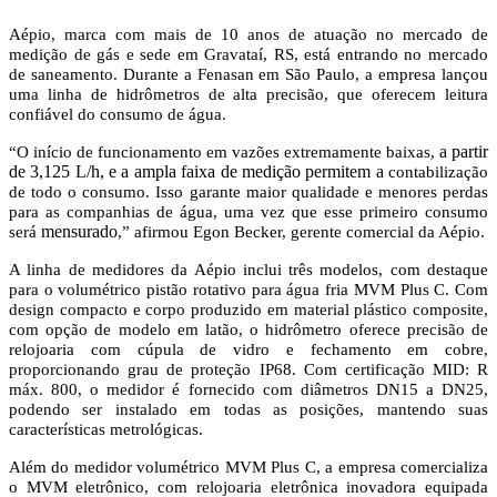
Aépio, marca com mais de 10 anos de atuação no mercado de
medição de gás e sede em Gravataí, RS, está entrando no mercado
de saneamento. Durante a Fenasan em São Paulo, a empresa lançou
uma linha de hidrômetros de alta precisão, que oferecem leitura
confiável do consumo de água.
a partir
“O início de funcionamento em vazões extremamente baixas,
de 3,125
L/h, e a ampla faixa de medição permitem a
contabilização
de todo o consumo. Isso garante maior qualidade e menores perdas
para as companhias de água, uma vez que esse primeiro consumo
mensurado
será
,” afirmou Egon Becker, gerente comercial da Aépio.
A linha de medidores da Aépio inclui três modelos, com destaque
para o volumétrico pistão rotativo para água fria MVM Plus C. Com
design compacto e corpo produzido em material plástico composite,
com opção de modelo em latão, o hidrômetro oferece precisão de
relojoaria com cúpula de vidro e fechamento em cobre,
proporcionando grau de proteção IP68. Com certificação MID: R
máx. 800, o medidor é fornecido com diâmetros DN15 a DN25,
podendo ser instalado em todas as posições, mantendo suas
características metrológicas.
Além do medidor volumétrico MVM Plus C, a empresa comercializa
o MVM eletrônico, com relojoaria eletrônica inovadora equipada