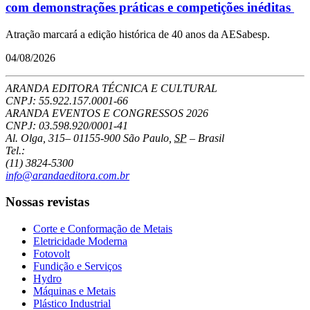
com demonstrações práticas e competições inéditas
Atração marcará a edição histórica de 40 anos da AESabesp.
04/08/2026
ARANDA EDITORA TÉCNICA E CULTURAL
CNPJ: 55.922.157.0001-66
ARANDA EVENTOS E CONGRESSOS
2026
CNPJ: 03.598.920/0001-41
Al. Olga, 315
–
01155-900
São Paulo
,
SP
–
Brasil
Tel.:
(11) 3824-5300
info@arandaeditora.com.br
Nossas revistas
Corte e Conformação de Metais
Eletricidade Moderna
Fotovolt
Fundição e Serviços
Hydro
Máquinas e Metais
Plástico Industrial