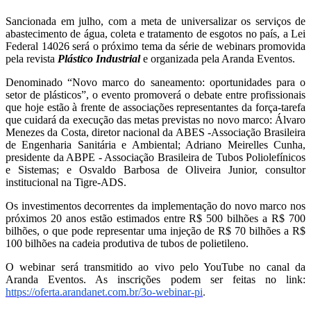
Sancionada em julho, com a meta de universalizar os serviços de
abastecimento de água, coleta e tratamento de esgotos no país, a Lei
Federal 14026 será o próximo tema da série de webinars promovida
pela revista
Plástico Industrial
e organizada pela Aranda Eventos.
Denominado “Novo marco do saneamento: oportunidades para o
setor de plásticos”, o evento promoverá o debate entre profissionais
que hoje estão à frente de associações representantes da força-tarefa
que cuidará da execução das metas previstas no novo marco: Álvaro
Menezes da Costa, diretor nacional da ABES -Associação Brasileira
de Engenharia Sanitária e Ambiental; Adriano Meirelles Cunha,
presidente da ABPE - Associação Brasileira de Tubos Poliolefínicos
e Sistemas; e Osvaldo Barbosa de Oliveira Junior, consultor
institucional na Tigre-ADS.
Os investimentos decorrentes da implementação do novo marco nos
próximos 20 anos estão estimados entre R$ 500 bilhões a R$ 700
bilhões, o que pode representar uma injeção de R$ 70 bilhões a R$
100 bilhões na cadeia produtiva de tubos de polietileno.
O webinar será transmitido ao vivo pelo YouTube no canal da
Aranda Eventos. As inscrições podem ser feitas no link:
https://oferta.arandanet.com.br/3o-webinar-pi
.