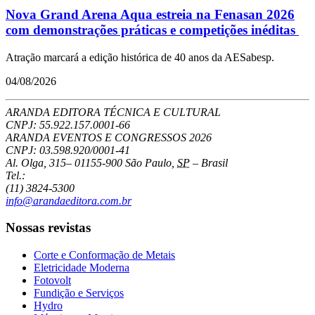
Nova Grand Arena Aqua estreia na Fenasan 2026
com demonstrações práticas e competições inéditas
Atração marcará a edição histórica de 40 anos da AESabesp.
04/08/2026
ARANDA EDITORA TÉCNICA E CULTURAL
CNPJ: 55.922.157.0001-66
ARANDA EVENTOS E CONGRESSOS
2026
CNPJ: 03.598.920/0001-41
Al. Olga, 315
–
01155-900
São Paulo
,
SP
–
Brasil
Tel.:
(11) 3824-5300
info@arandaeditora.com.br
Nossas revistas
Corte e Conformação de Metais
Eletricidade Moderna
Fotovolt
Fundição e Serviços
Hydro