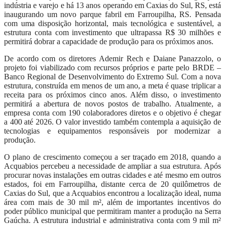
indústria e varejo e há 13 anos operando em Caxias do Sul, RS, está
inaugurando um novo parque fabril em Farroupilha, RS. Pensada
com uma disposição horizontal, mais tecnológica e sustentável, a
estrutura conta com investimento que ultrapassa R$ 30 milhões e
permitirá dobrar a capacidade de produção para os próximos anos.
De acordo com os diretores Ademir Rech e Daiane Panazzolo, o
projeto foi viabilizado com recursos próprios e parte pelo BRDE –
Banco Regional de Desenvolvimento do Extremo Sul. Com a nova
estrutura, construída em menos de um ano, a meta é quase triplicar a
receita para os próximos cinco anos. Além disso, o investimento
permitirá a abertura de novos postos de trabalho. Atualmente, a
empresa conta com 190 colaboradores diretos e o objetivo é chegar
a 400 até 2026. O valor investido também contempla a aquisição de
tecnologias e equipamentos responsáveis por modernizar a
produção.
O plano de crescimento começou a ser traçado em 2018, quando a
Acquabios percebeu a necessidade de ampliar a sua estrutura. Após
procurar novas instalações em outras cidades e até mesmo em outros
estados, foi em Farroupilha, distante cerca de 20 quilômetros de
Caxias do Sul, que a Acquabios encontrou a localização ideal, numa
área com mais de 30 mil m², além de importantes incentivos do
poder público municipal que permitiram manter a produção na Serra
Gaúcha. A estrutura industrial e administrativa conta com 9 mil m²