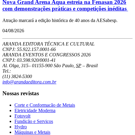
Nova Grand Arena Aqua estreia na Fenasan 2026
com demonstrações práticas e competições inéditas
Atração marcará a edição histórica de 40 anos da AESabesp.
04/08/2026
ARANDA EDITORA TÉCNICA E CULTURAL
CNPJ: 55.922.157.0001-66
ARANDA EVENTOS E CONGRESSOS
2026
CNPJ: 03.598.920/0001-41
Al. Olga, 315
–
01155-900
São Paulo
,
SP
–
Brasil
Tel.:
(11) 3824-5300
info@arandaeditora.com.br
Nossas revistas
Corte e Conformação de Metais
Eletricidade Moderna
Fotovolt
Fundição e Serviços
Hydro
Máquinas e Metais