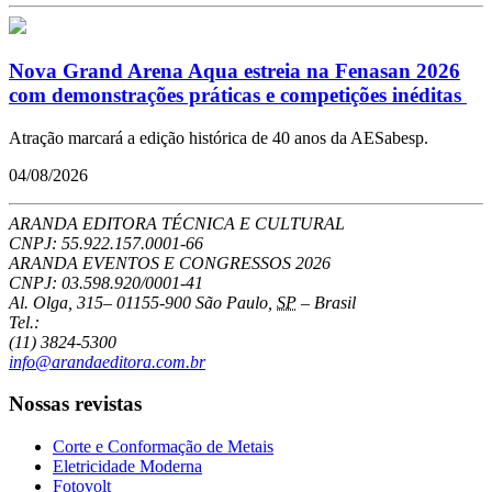
Nova Grand Arena Aqua estreia na Fenasan 2026
com demonstrações práticas e competições inéditas
Atração marcará a edição histórica de 40 anos da AESabesp.
04/08/2026
ARANDA EDITORA TÉCNICA E CULTURAL
CNPJ: 55.922.157.0001-66
ARANDA EVENTOS E CONGRESSOS
2026
CNPJ: 03.598.920/0001-41
Al. Olga, 315
–
01155-900
São Paulo
,
SP
–
Brasil
Tel.:
(11) 3824-5300
info@arandaeditora.com.br
Nossas revistas
Corte e Conformação de Metais
Eletricidade Moderna
Fotovolt