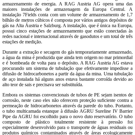
armazenamento de energia. A RAG Austria AG opera uma das
maiores instalações de armazenagem da Europa Central. A
instalação 7Fields conta com um volume de armazenamento de 1,7
bilhão de metros cúbicos é composta por vários antigos depósitos de
gás na Alta Áustria e Salzburg. A instalação, que é única na Europa,
possui cinco estações de armazenamento que estão conectadas às
redes nacional e internacional através de gasodutos e um total de três
estações de medição.
Durante a extração e secagem do gás temporariamente armazenado,
a água da mina é produzida que ainda tem origem no mar primordial
e é bombeada de volta para o depósito. A RAG Austria AG estava
procurando um sistema de tubulação que efetivamente impedisse a
difusão de hidrocarbonetos a partir da água da mina. Uma tubulação
de aço instalada há alguns anos estava bastante corroída devido ao
alto teor de sais e precisava ser substituída.
Embora os sistemas convencionais de tubos de PE sejam isentos de
corrosão, neste caso eles não oferecem proteção suficiente contra a
permeação de hidrocarbonetos através da parede do tubo. Portanto,
o tubo multicamada estanque à difusão AGRU Sureline IV Barrier
Pipe da AGRU foi escolhido para o novo duto reservatório. O tubo
composto de plástico totalmente resistente à pressão foi
especialmente desenvolvido para o transporte de águas residuais ou
produtos químicos contaminados através de áreas ecologicamente