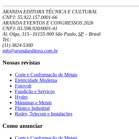
ARANDA EDITORA TÉCNICA E CULTURAL
CNPJ: 55.922.157.0001-66
ARANDA EVENTOS E CONGRESSOS
2026
CNPJ: 03.598.920/0001-41
Al. Olga, 315
–
01155-900
São Paulo
,
SP
–
Brasil
Tel.:
(11) 3824-5300
info@arandaeditora.com.br
Nossas revistas
Corte e Conformação de Metais
Eletricidade Moderna
Fotovolt
Fundição e Serviços
Hydro
Máquinas e Metais
Plástico Industrial
Redes, Telecom e Instalações
Como anunciar
Corte e Conformação de Metais