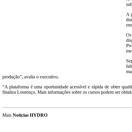
sub
A p
dur
emi
Os
dis
Pr
med
Seg
fal
mas
produção”, avalia o executivo.
“A plataforma é uma oportunidade acessível e rápida de obter quali
finaliza Lourenço. Mais informações sobre os cursos podem ser obtida
Mais
Notícias HYDRO