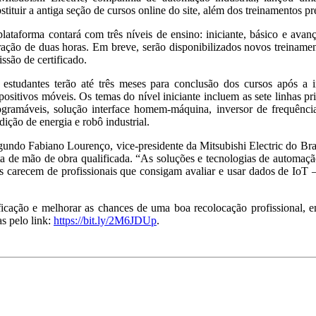
stituir a antiga seção de cursos online do site, além dos treinamentos pr
lataforma contará com três níveis de ensino: iniciante, básico e avan
ação de duas horas. Em breve, serão disponibilizados novos treiname
ssão de certificado.
 estudantes terão até três meses para conclusão dos cursos após a
positivos móveis. Os temas do nível iniciante incluem as sete linhas 
ogramáveis, solução interface homem-máquina, inversor de frequência
ição de energia e robô industrial.
undo Fabiano Lourenço, vice-presidente da Mitsubishi Electric do Brasi
ta de mão de obra qualificada. “As soluções e tecnologias de automaçã
 carecem de profissionais que consigam avaliar e usar dados de IoT – I
ficação e melhorar as chances de uma boa recolocação profissional, e
s pelo link:
https://bit.ly/2M6JDUp
.