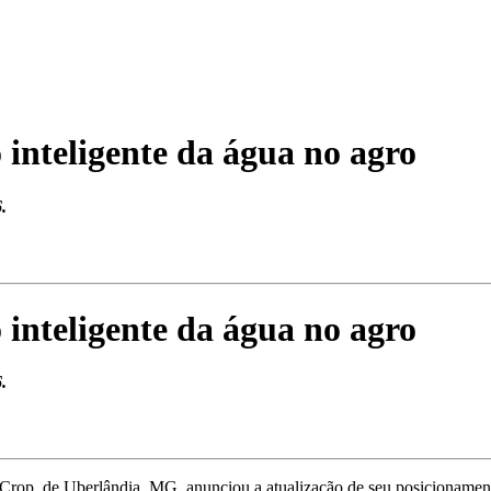
 inteligente da água no agro
.
 inteligente da água no agro
.
Crop, de Uberlândia, MG, anunciou a atualização de seu posicionament