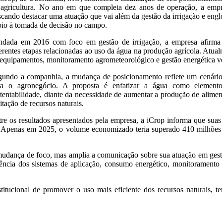
 agricultura. No ano em que completa dez anos de operação, a empres
cando destacar uma atuação que vai além da gestão da irrigação e engl
oio à tomada de decisão no campo.
ndada em 2016 com foco em gestão de irrigação, a empresa afirma q
erentes etapas relacionadas ao uso da água na produção agrícola. Atual
equipamentos, monitoramento agrometeorológico e gestão energética vol
gundo a companhia, a mudança de posicionamento reflete um cenário e
ra o agronegócio. A proposta é enfatizar a água como elemento 
tentabilidade, diante da necessidade de aumentar a produção de alim
itação de recursos naturais.
re os resultados apresentados pela empresa, a iCrop informa que suas
s. Apenas em 2025, o volume economizado teria superado 410 milhões 
udança de foco, mas amplia a comunicação sobre sua atuação em gestão
ciência dos sistemas de aplicação, consumo energético, monitoramento 
titucional de promover o uso mais eficiente dos recursos naturais, 