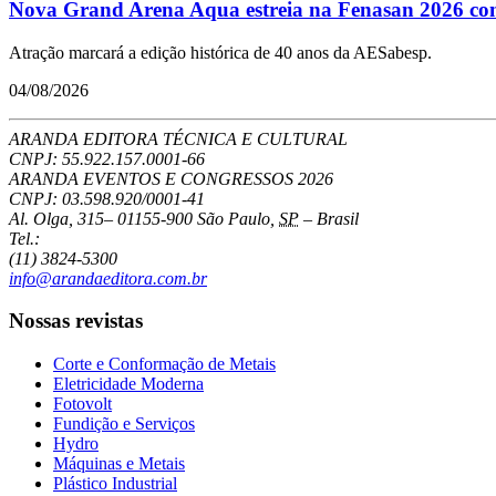
Nova Grand Arena Aqua estreia na Fenasan 2026 com 
Atração marcará a edição histórica de 40 anos da AESabesp.
04/08/2026
ARANDA EDITORA TÉCNICA E CULTURAL
CNPJ: 55.922.157.0001-66
ARANDA EVENTOS E CONGRESSOS
2026
CNPJ: 03.598.920/0001-41
Al. Olga, 315
–
01155-900
São Paulo
,
SP
–
Brasil
Tel.:
(11) 3824-5300
info@arandaeditora.com.br
Nossas revistas
Corte e Conformação de Metais
Eletricidade Moderna
Fotovolt
Fundição e Serviços
Hydro
Máquinas e Metais
Plástico Industrial