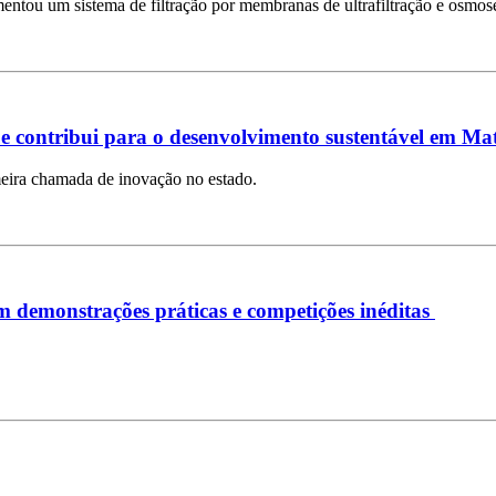
ntou um sistema de filtração por membranas de ultrafiltração e osmose
e contribui para o desenvolvimento sustentável em Ma
imeira chamada de inovação no estado.
demonstrações práticas e competições inéditas