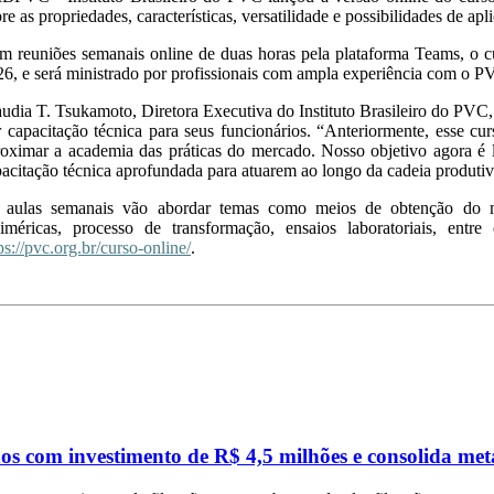
re as propriedades, características, versatilidade e possibilidades de a
 reuniões semanais online de duas horas pela plataforma Teams, o cu
6, e será ministrado por profissionais com ampla experiência com o PV
udia T. Tsukamoto, Diretora Executiva do Instituto Brasileiro do PVC
 capacitação técnica para seus funcionários. “Anteriormente, esse cu
roximar a academia das práticas do mercado. Nosso objetivo agora é 
acitação técnica aprofundada para atuarem ao longo da cadeia produti
 aulas semanais vão abordar temas como meios de obtenção do mat
liméricas, processo de transformação, ensaios laboratoriais, entr
ps://pvc.org.br/curso-online/
.
os com investimento de R$ 4,5 milhões e consolida me