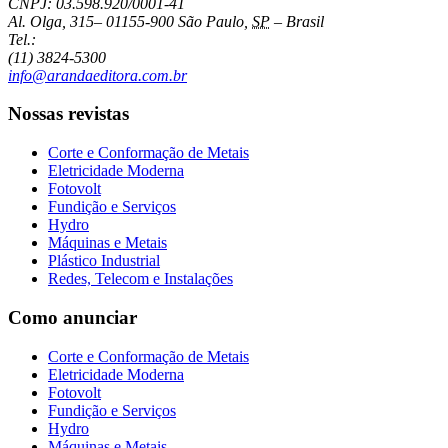
CNPJ: 03.598.920/0001-41
Al. Olga, 315
–
01155-900
São Paulo
,
SP
–
Brasil
Tel.:
(11) 3824-5300
info@arandaeditora.com.br
Nossas revistas
Corte e Conformação de Metais
Eletricidade Moderna
Fotovolt
Fundição e Serviços
Hydro
Máquinas e Metais
Plástico Industrial
Redes, Telecom e Instalações
Como anunciar
Corte e Conformação de Metais
Eletricidade Moderna
Fotovolt
Fundição e Serviços
Hydro
Máquinas e Metais