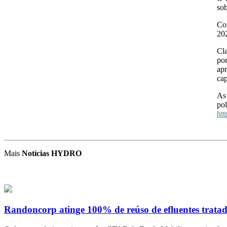
sob
Com
202
Cla
por
ap
cap
As
po
htt
Mais
Notícias HYDRO
Randoncorp atinge 100% de reúso de efluentes tratad