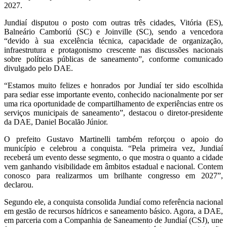
2027.
Jundiaí disputou o posto com outras três cidades, Vitória (ES),
Balneário Camboriú (SC) e Joinville (SC), sendo a vencedora
“devido à sua excelência técnica, capacidade de organização,
infraestrutura e protagonismo crescente nas discussões nacionais
sobre políticas públicas de saneamento”, conforme comunicado
divulgado pelo DAE.
“Estamos muito felizes e honrados por Jundiaí ter sido escolhida
para sediar esse importante evento, conhecido nacionalmente por ser
uma rica oportunidade de compartilhamento de experiências entre os
serviços municipais de saneamento”, destacou o diretor-presidente
da DAE, Daniel Bocalão Júnior.
O prefeito Gustavo Martinelli também reforçou o apoio do
município e celebrou a conquista. “Pela primeira vez, Jundiaí
receberá um evento desse segmento, o que mostra o quanto a cidade
vem ganhando visibilidade em âmbitos estadual e nacional. Contem
conosco para realizarmos um brilhante congresso em 2027”,
declarou.
Segundo ele, a conquista consolida Jundiaí como referência nacional
em gestão de recursos hídricos e saneamento básico. Agora, a DAE,
em parceria com a Companhia de Saneamento de Jundiaí (CSJ), une