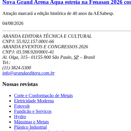
Nova Grand Arena Aqua estreia na Fenasan 2026 com 
Atração marcará a edição histórica de 40 anos da AESabesp.
04/08/2026
ARANDA EDITORA TÉCNICA E CULTURAL
CNPJ: 55.922.157.0001-66
ARANDA EVENTOS E CONGRESSOS
2026
CNPJ: 03.598.920/0001-41
Al. Olga, 315
–
01155-900
São Paulo
,
SP
–
Brasil
Tel.:
(11) 3824-5300
info@arandaeditora.com.br
Nossas revistas
Corte e Conformação de Metais
Eletricidade Moderna
Fotovolt
Fundição e Serviços
Hydro
Máquinas e Metais
Plástico Industrial