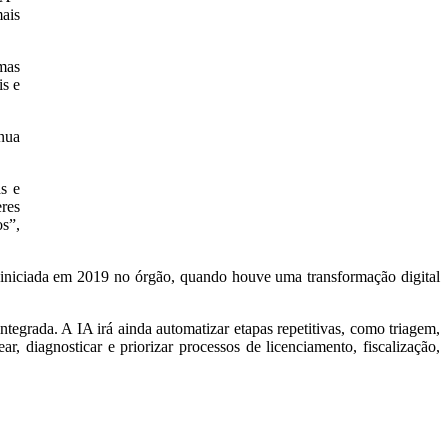
mais
rmas
is e
inua
as e
eres
os”,
a iniciada em 2019 no órgão, quando houve uma transformação digital
ntegrada. A IA irá ainda automatizar etapas repetitivas, como triagem,
, diagnosticar e priorizar processos de licenciamento, fiscalização,