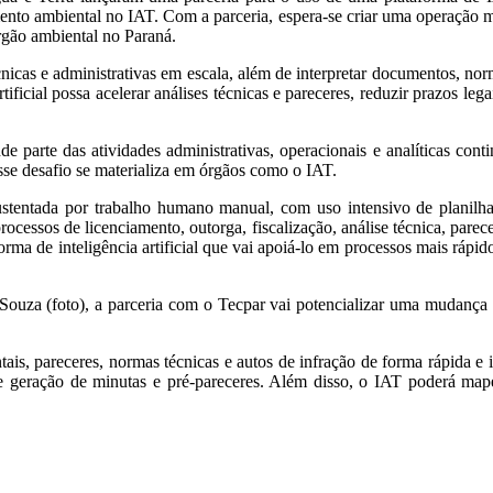
amento ambiental no IAT. Com a parceria, espera-se criar uma operação 
órgão ambiental no Paraná.
nicas e administrativas em escala, além de interpretar documentos, no
tificial possa acelerar análises técnicas e pareceres, reduzir prazos lega
 parte das atividades administrativas, operacionais e analíticas cont
se desafio se materializa em órgãos como o IAT.
 sustentada por trabalho humano manual, com uso intensivo de planilh
cessos de licenciamento, outorga, fiscalização, análise técnica, parec
orma de inteligência artificial que vai apoiá-lo em processos mais rápid
 Souza (foto), a parceria com o Tecpar vai potencializar uma mudanç
tais, pareceres, normas técnicas e autos de infração de forma rápida e i
 e geração de minutas e pré-pareceres. Além disso, o IAT poderá mapear