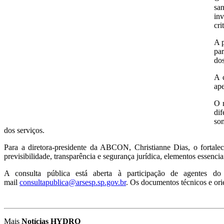
sa
in
cri
A p
par
dos
A c
ape
O 
dif
som
dos serviços.
Para a diretora-presidente da ABCON, Christianne Dias, o fortalec
previsibilidade, transparência e segurança jurídica, elementos essencia
A consulta pública está aberta à participação de agentes d
mail
consultapublica@arsesp.sp.gov.br
. Os documentos técnicos e orie
Mais
Notícias HYDRO