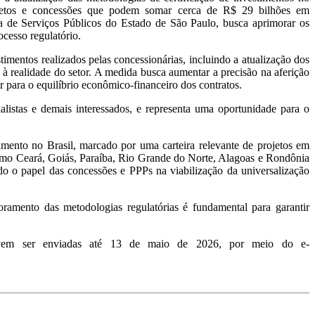
jetos e concessões que podem somar cerca de R$ 29 bilhões em
ra de Serviços Públicos do Estado de São Paulo, busca aprimorar os
ocesso regulatório.
timentos realizados pelas concessionárias, incluindo a atualização dos
à realidade do setor. A medida busca aumentar a precisão na aferição
ir para o equilíbrio econômico-financeiro dos contratos.
ialistas e demais interessados, e representa uma oportunidade para o
nto no Brasil, marcado por uma carteira relevante de projetos em
 como Ceará, Goiás, Paraíba, Rio Grande do Norte, Alagoas e Rondônia
do o papel das concessões e PPPs na viabilização da universalização
oramento das metodologias regulatórias é fundamental para garantir
s devem ser enviadas até 13 de maio de 2026, por meio do e-