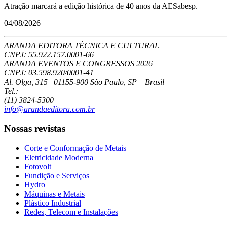
Atração marcará a edição histórica de 40 anos da AESabesp.
04/08/2026
ARANDA EDITORA TÉCNICA E CULTURAL
CNPJ: 55.922.157.0001-66
ARANDA EVENTOS E CONGRESSOS
2026
CNPJ: 03.598.920/0001-41
Al. Olga, 315
–
01155-900
São Paulo
,
SP
–
Brasil
Tel.:
(11) 3824-5300
info@arandaeditora.com.br
Nossas revistas
Corte e Conformação de Metais
Eletricidade Moderna
Fotovolt
Fundição e Serviços
Hydro
Máquinas e Metais
Plástico Industrial
Redes, Telecom e Instalações