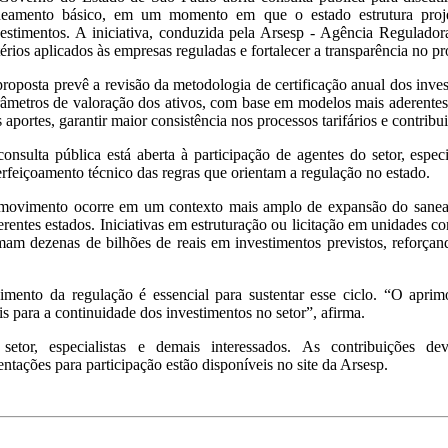
neamento básico, em um momento em que o estado estrutura pro
vestimentos. A iniciativa, conduzida pela Arsesp - Agência Regulado
térios aplicados às empresas reguladas e fortalecer a transparência no pr
roposta prevê a revisão da metodologia de certificação anual dos inves
âmetros de valoração dos ativos, com base em modelos mais aderentes 
 aportes, garantir maior consistência nos processos tarifários e contribu
onsulta pública está aberta à participação de agentes do setor, espec
rfeiçoamento técnico das regras que orientam a regulação no estado.
movimento ocorre em um contexto mais amplo de expansão do saneame
erentes estados. Iniciativas em estruturação ou licitação em unidades
am dezenas de bilhões de reais em investimentos previstos, reforçan
imento da regulação é essencial para sustentar esse ciclo. “O aprim
is para a continuidade dos investimentos no setor”, afirma.
o setor, especialistas e demais interessados. As contribuiçõe
ntações para participação estão disponíveis no site da Arsesp.