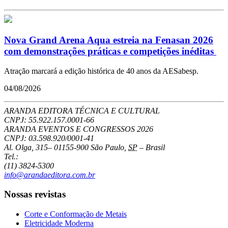
Nova Grand Arena Aqua estreia na Fenasan 2026
com demonstrações práticas e competições inéditas
Atração marcará a edição histórica de 40 anos da AESabesp.
04/08/2026
ARANDA EDITORA TÉCNICA E CULTURAL
CNPJ: 55.922.157.0001-66
ARANDA EVENTOS E CONGRESSOS
2026
CNPJ: 03.598.920/0001-41
Al. Olga, 315
–
01155-900
São Paulo
,
SP
–
Brasil
Tel.:
(11) 3824-5300
info@arandaeditora.com.br
Nossas revistas
Corte e Conformação de Metais
Eletricidade Moderna