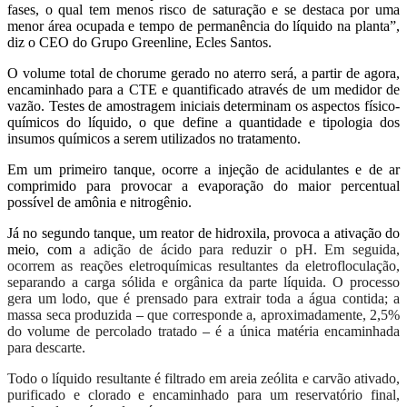
fases, o qual tem menos risco de saturação e se destaca por uma
menor área ocupada e tempo de permanência do líquido na planta”,
diz o CEO do Grupo Greenline, Ecles Santos.
O volume total de chorume gerado no aterro será, a partir de agora,
encaminhado para a CTE e quantificado através de um medidor de
vazão. Testes de amostragem iniciais determinam os aspectos físico-
químicos do líquido, o que define a quantidade e tipologia dos
insumos químicos a serem utilizados no tratamento.
Em um primeiro tanque, ocorre a injeção de acidulantes e de ar
comprimido para provocar a evaporação do maior percentual
possível de amônia e nitrogênio.
Já no segundo tanque, um reator de hidroxila, provoca a ativação do
meio, com
a adição de ácido para reduzir o pH. Em seguida,
ocorrem as reações eletroquímicas resultantes da eletrofloculação,
separando a carga sólida e orgânica da parte líquida. O processo
gera um lodo, que é prensado para extrair toda a água contida; a
massa seca produzida
–
que corresponde a, aproximadamente, 2,5%
do volume de percolado tratado
–
é a única matéria encaminhada
para descarte.
Todo o líquido resultante é filtrado em areia zeólita e carvão ativado,
purificado e clorado e encaminhado para um reservatório final,