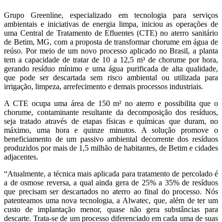
Grupo Greenline, especializado em tecnologia para serviços
ambientais e iniciativas de energia limpa, iniciou as operações de
uma Central de Tratamento de Efluentes (CTE) no aterro sanitário
de Betim, MG, com a proposta de transformar chorume em água de
reúso. Por meio de um novo processo aplicado no Brasil, a planta
tem a capacidade de tratar de 10 a 12,5 m³ de chorume por hora,
gerando resíduo mínimo e uma água purificada de alta qualidade,
que pode ser descartada sem risco ambiental ou utilizada para
irrigação, limpeza, arrefecimento e demais processos industriais.
A CTE ocupa uma área de 150 m² no aterro e possibilita que o
chorume, contaminante resultante da decomposição dos resíduos,
seja tratado através de etapas físicas e químicas que duram, no
máximo, uma hora e quinze minutos. A solução promove o
beneficiamento de um passivo ambiental decorrente dos resíduos
produzidos por mais de 1,5 milhão de habitantes, de Betim e cidades
adjacentes.
“Atualmente, a técnica mais aplicada para tratamento de percolado é
a de osmose reversa, a qual ainda gera de 25% a 35% de resíduos
que precisam ser descartados no aterro ao final do processo. Nós
patenteamos uma nova tecnologia, a Alwatec, que, além de ter um
custo de implantação menor, quase não gera substâncias para
descarte. Trata-se de um processo diferenciado em cada uma de suas