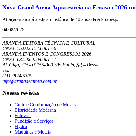
Nova Grand Arena Aqua estreia na Fenasan 2026 com 
Atração marcará a edição histórica de 40 anos da AESabesp.
04/08/2026
ARANDA EDITORA TÉCNICA E CULTURAL
CNPJ: 55.922.157.0001-66
ARANDA EVENTOS E CONGRESSOS
2026
CNPJ: 03.598.920/0001-41
Al. Olga, 315
–
01155-900
São Paulo
,
SP
–
Brasil
Tel.:
(11) 3824-5300
info@arandaeditora.com.br
Nossas revistas
Corte e Conformação de Metais
Eletricidade Moderna
Fotovolt
Fundição e Serviços
Hydro
Máquinas e Metais