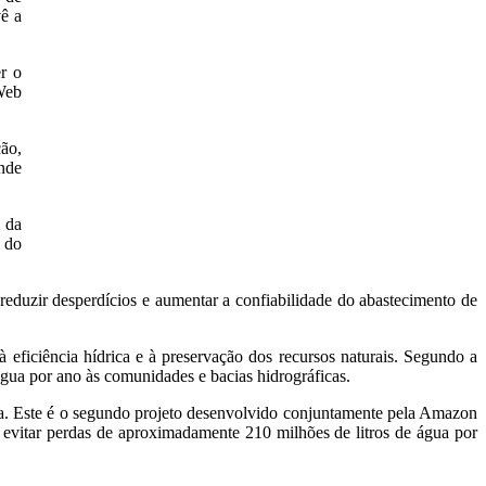
ê a
r o
Web
ão,
onde
 da
 do
eduzir desperdícios e aumentar a confiabilidade do abastecimento de
 eficiência hídrica e à preservação dos recursos naturais. Segundo a
água por ano às comunidades e bacias hidrográficas.
ria. Este é o segundo projeto desenvolvido conjuntamente pela Amazon
evitar perdas de aproximadamente 210 milhões de litros de água por