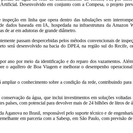
 Artificial. Desenvolvido em conjunto com a Compesa, o projeto prev
 de inspeção em linha que opera dentro das tubulações sem interrompe
e de dados baseada em IA, hospedada na infraestrutura da Amazon 
sas de ar em adutoras de grande diâmetro.
entemente passam despercebidas pelos métodos convencionais de inspeç
ojeto será desenvolvido na bacia do DPE4, na região sul do Recife, 
 por ano por meio da identificação e do reparo dos vazamentos. Além
 sobre o aquífero de Boa Viagem e melhorar o desempenho operacional
ampliar o conhecimento sobre a condição da rede, contribuindo para r
 conservação da água, que inclui investimentos em soluções voltadas à
es países, com potencial para devolver mais de 24 bilhões de litros de 
 da Aganova no Brasil, responsável pelo suporte técnico e de engenha
emelhante em parceria com a Sabesp, em São Paulo, com previsão de 