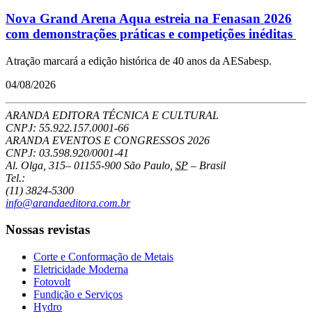
Nova Grand Arena Aqua estreia na Fenasan 2026
com demonstrações práticas e competições inéditas
Atração marcará a edição histórica de 40 anos da AESabesp.
04/08/2026
ARANDA EDITORA TÉCNICA E CULTURAL
CNPJ: 55.922.157.0001-66
ARANDA EVENTOS E CONGRESSOS
2026
CNPJ: 03.598.920/0001-41
Al. Olga, 315
–
01155-900
São Paulo
,
SP
–
Brasil
Tel.:
(11) 3824-5300
info@arandaeditora.com.br
Nossas revistas
Corte e Conformação de Metais
Eletricidade Moderna
Fotovolt
Fundição e Serviços
Hydro