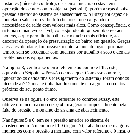
instantes (início do controle), o sistema ainda não estava em
operação de acordo com o objetivo (setpoint), porém graças à baixa
pressão anterior ao sistema de abastecimento, o Fuzzy foi capaz de
modelar a saída com valor inferior, mesmo enxergando a
necessidade de saída com valores mais altos. Como consequência, o
sistema se manteve estável, conseguindo atingir seu objetivo aos
poucos, o que permitiu trabalhar de maneira mais eficiente, ao
decorrer da operação de pressurização do bairro em questão. Graças
a essa estabilidade, foi possível manter a unidade ligada por mais
tempo, sem se preocupar com queimas por trabalho a seco e demais
problemas nos equipamentos.
Na figura 3, verifica-se o erro referente ao controle PID, este,
equivale ao Setpoint – Pressão de recalque. Com esse controle,
ignorando os dados finais (desligamento do sistema), foram obtidos
picos de até 12 mca, e trabalhando somente em alguns momentos
próximo do seu ponto ótimo.
Observa-se na figura 4 o erro referente ao controle Fuzzy, este
obteve um pico máximo de 5,64 mca gerado propositalmente pela
falta de pressão a montante do sistema de abastecimento.
Nas figuras 5 e 6, tem-se a pressão anterior ao sistema de
abastecimento. No controle PID (fi gura 5), trabalhou-se em alguns
momentos com a pressão a montante com valor referente a 0 mca, o