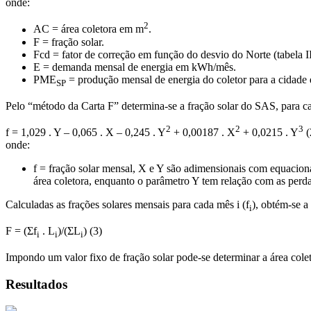
onde:
2
AC = área coletora em m
.
F = fração solar.
Fcd = fator de correção em função do desvio do Norte (tabela II
E = demanda mensal de energia em kWh/mês.
PME
= produção mensal de energia do coletor para a cidade 
SP
Pelo “método da Carta F” determina-se a fração solar do SAS, para 
2
2
3
f = 1,029 . Y – 0,065 . X – 0,245 . Y
+ 0,00187 . X
+ 0,0215 . Y
(
onde:
f = fração solar mensal, X e Y são adimensionais com equacio
área coletora, enquanto o parâmetro Y tem relação com as perd
Calculadas as frações solares mensais para cada mês i (f
), obtém-se a
i
F = (Σf
. L
)/(ΣL
) (3)
i
i
i
Impondo um valor fixo de fração solar pode-se determinar a área colet
Resultados