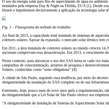
O uso da energia solar para fins de aquecimento de água no ambiente 
instalados pela empresa Day & Night na Flórida, EUA [1]. Desde essa 
fósseis e impulsionou decisivamente a aplicação da tecnologia solar t
Fig. 1 – Fluxograma do método do trabalho
Ao final de 2013, a capacidade total instalada de sistemas de aque
coletores solares. Apesar da expansão, o mercado solar térmico tem c
Em 2011, a área instalada de coletores solares no mundo cresceu 1
nacionais comprovam essa desaceleração. Em 2013, o crescimento da á
Nesse contexto, para alavancar o uso dos SAS torna-se cada vez mais i
campanhas de conscientização, projetos de pesquisa e desenvolviment
Solares, conhecidas como “solar obligations” [4].
A cidade de São Paulo, seguindo essa tendência, por meio do decreto
obrigatoriedade da instalação do SAS completo ou de sua infraestrutu
Entretanto, hoje, pouco mais de nove anos após a regulamentação, não
da obrigatoriedade que a Lei Solar de São Paulo oferece aos empreen
“A obrigatoriedade de instalação de Sistema de Aquecimento Solar não