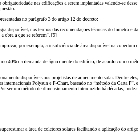
obrigatoriedade nas edificações a serem implantadas valendo-se desse 
questão.
presentadas no parágrafo 3 do artigo 12 do decreto:
gia disponível, nos termos das recomendações técnicas do Inmetro e da
 a obra a que se referem”. [5]
provar, por exemplo, a insuficiência de área disponível na cobertura do
mínimo 40% da demanda de água quente do edifício, de acordo com o m
sionamento disponíveis aos projetistas de aquecimento solar. Dentre e
s internacionais Polysun e F-Chart, baseado no “método da Carta F”, e
or ser um método de dimensionamento introduzido há décadas, pode-se
superestimar a área de coletores solares facilitando a aplicação do arti