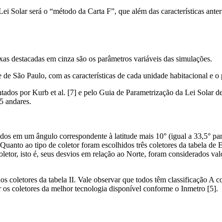
Lei Solar será o “método da Carta F”, que além das características ant
ixas destacadas em cinza são os parâmetros variáveis das simulações.
e de São Paulo, com as características de cada unidade habitacional e 
tados por Kurb et al. [7] e pelo Guia de Parametrização da Lei Solar d
5 andares.
ados em um ângulo correspondente à latitude mais 10° (igual a 33,5° par
Quanto ao tipo de coletor foram escolhidos três coletores da tabela de
coletor, isto é, seus desvios em relação ao Norte, foram considerados va
 coletores da tabela II. Vale observar que todos têm classificação A c
os coletores da melhor tecnologia disponível conforme o Inmetro [5].