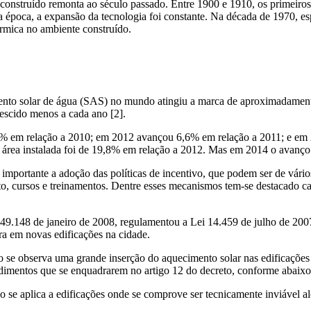
construído remonta ao século passado. Entre 1900 e 1910, os primeiros
época, a expansão da tecnologia foi constante. Na década de 1970, espe
érmica no ambiente construído.
cimento solar de água (SAS) no mundo atingiu a marca de aproximadam
rescido menos a cada ano [2].
4,3% em relação a 2010; em 2012 avançou 6,6% em relação a 2011; e e
rea instalada foi de 19,8% em relação a 2012. Mas em 2014 o avanço e
mportante a adoção das políticas de incentivo, que podem ser de vários
o, cursos e treinamentos. Dentre esses mecanismos tem-se destacado cad
 49.148 de janeiro de 2008, regulamentou a Lei 14.459 de julho de 200
ra em novas edificações na cidade.
 se observa uma grande inserção do aquecimento solar nas edificações 
dimentos que se enquadrarem no artigo 12 do decreto, conforme abaixo
 se aplica a edificações onde se comprove ser tecnicamente inviável al