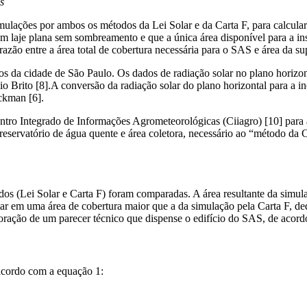
s
ulações por ambos os métodos da Lei Solar e da Carta F, para calcular a
om laje plana sem sombreamento e que a única área disponível para a inst
zão entre a área total de cobertura necessária para o SAS e área da sup
cos da cidade de São Paulo. Os dados de radiação solar no plano horizo
o Brito [8].A conversão da radiação solar do plano horizontal para a i
ckman [6].
ro Integrado de Informações Agrometeorológicas (Ciiagro) [10] para a
 reservatório de água quente e área coletora, necessário ao “método d
dos (Lei Solar e Carta F) foram comparadas. A área resultante da simul
tar em uma área de cobertura maior que a da simulação pela Carta F, 
laboração de um parecer técnico que dispense o edifício do SAS, de acor
 acordo com a equação 1: