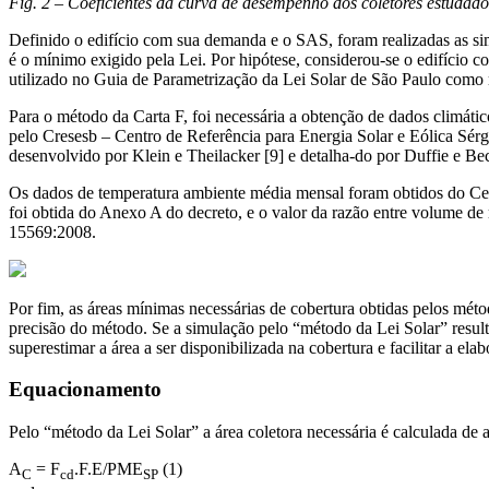
Fig. 2 – Coeficientes da curva de desempenho dos coletores estudado
Definido o edifício com sua demanda e o SAS, foram realizadas as sim
é o mínimo exigido pela Lei. Por hipótese, considerou-se o edifício c
utilizado no Guia de Parametrização da Lei Solar de São Paulo como ra
Para o método da Carta F, foi necessária a obtenção de dados climáti
pelo Cresesb – Centro de Referência para Energia Solar e Eólica Sérgi
desenvolvido por Klein e Theilacker [9] e detalha-do por Duffie e Be
Os dados de temperatura ambiente média mensal foram obtidos do Cent
foi obtida do Anexo A do decreto, e o valor da razão entre volume de
15569:2008.
Por fim, as áreas mínimas necessárias de cobertura obtidas pelos méto
precisão do método. Se a simulação pelo “método da Lei Solar” resul
superestimar a área a ser disponibilizada na cobertura e facilitar a e
Equacionamento
Pelo “método da Lei Solar” a área coletora necessária é calculada de
A
= F
.F.E/PME
(1)
C
cd
SP