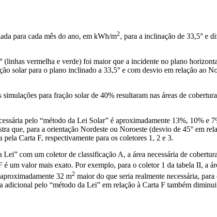
2
imulada para cada mês do ano, em kWh/m
, para a inclinação de 33,5° e 
 (linhas vermelha e verde) foi maior que a incidente no plano horizont
iação solar para o plano inclinado a 33,5° e com desvio em relação ao 
as simulações para fração solar de 40% resultaram nas áreas de cobertura 
 necessária pelo “método da Lei Solar” é aproximadamente 13%, 10% e 7
ostra que, para a orientação Nordeste ou Noroeste (desvio de 45° em rel
la Carta F, respectivamente para os coletores 1, 2 e 3.
a Lei” com um coletor de classificação A, a área necessária de cobertu
 é um valor mais exato. Por exemplo, para o coletor 1 da tabela II, a 
2
 e aproximadamente 32 m
maior do que seria realmente necessária, para
rea adicional pelo “método da Lei” em relação à Carta F também diminui