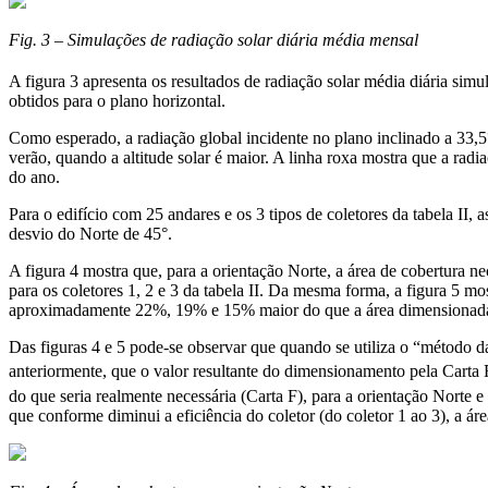
Fig. 3 – Simulações de radiação solar diária média mensal
A figura 3 apresenta os resultados de radiação solar média diária s
obtidos para o plano horizontal.
Como esperado, a radiação global incidente no plano inclinado a 33,5°
verão, quando a altitude solar é maior. A linha roxa mostra que a rad
do ano.
Para o edifício com 25 andares e os 3 tipos de coletores da tabela II, 
desvio do Norte de 45°.
A figura 4 mostra que, para a orientação Norte, a área de cobertura
para os coletores 1, 2 e 3 da tabela II. Da mesma forma, a figura 5 m
aproximadamente 22%, 19% e 15% maior do que a área dimensionada pe
Das figuras 4 e 5 pode-se observar que quando se utiliza o “método d
anteriormente, que o valor resultante do dimensionamento pela Carta F
do que seria realmente necessária (Carta F), para a orientação Norte
que conforme diminui a eficiência do coletor (do coletor 1 ao 3), a á