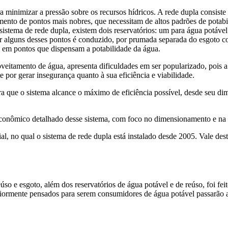
 minimizar a pressão sobre os recursos hídricos. A rede dupla consiste 
mento de pontos mais nobres, que necessitam de altos padrões de potabi
tema de rede dupla, existem dois reservatórios: um para água potável 
or alguns desses pontos é conduzido, por prumada separada do esgoto c
da em pontos que dispensam a potabilidade da água.
eitamento de água, apresenta dificuldades em ser popularizado, pois a 
or gerar insegurança quanto à sua eficiência e viabilidade.
ra que o sistema alcance o máximo de eficiência possível, desde seu di
econômico detalhado desse sistema, com foco no dimensionamento e na i
 no qual o sistema de rede dupla está instalado desde 2005. Vale desta
o e esgoto, além dos reservatórios de água potável e de reúso, foi fe
riormente pensados para serem consumidores de água potável passarão a 