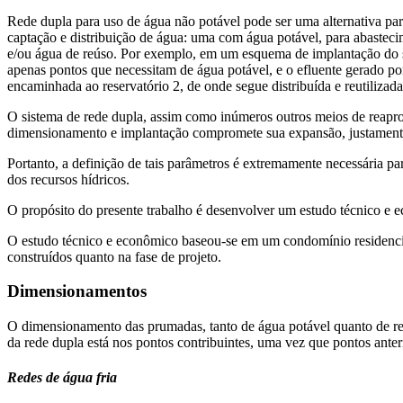
Rede dupla para uso de água não potável pode ser uma alternativa para
captação e distribuição de água: uma com água potável, para abasteci
e/ou água de reúso. Por exemplo, em um esquema de implantação do sis
apenas pontos que necessitam de água potável, e o efluente gerado p
encaminhada ao reservatório 2, de onde segue distribuída e reutiliza
O sistema de rede dupla, assim como inúmeros outros meios de reaprov
dimensionamento e implantação compromete sua expansão, justamente p
Portanto, a definição de tais parâmetros é extremamente necessária pa
dos recursos hídricos.
O propósito do presente trabalho é desenvolver um estudo técnico e 
O estudo técnico e econômico baseou-se em um condomínio residencial,
construídos quanto na fase de projeto.
Dimensionamentos
O dimensionamento das prumadas, tanto de água potável quanto de reús
da rede dupla está nos pontos contribuintes, uma vez que pontos ante
Redes de água fria