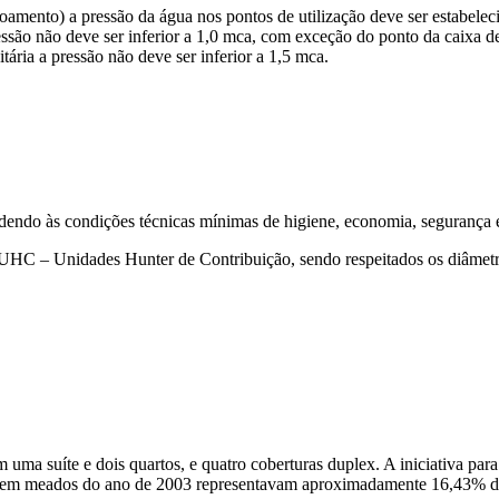
nto) a pressão da água nos pontos de utilização deve ser estabeleci
ressão não deve ser inferior a 1,0 mca, com exceção do ponto da caixa 
ária a pressão não deve ser inferior a 1,5 mca.
atendendo às condições técnicas mínimas de higiene, economia, segurança
 UHC – Unidades Hunter de Contribuição, sendo respeitados os diâmetr
 uma suíte e dois quartos, e quatro coberturas duplex. A iniciativa par
ue em meados do ano de 2003 representavam aproximadamente 16,43% do