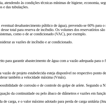
a fria, atendendo às condições técnicas mínimas de higiene, economia, 
s e das tubulações.
a eventual desabastecimento público de água), prevendo-se 60% para o r
 desse total para reserva de incêndio. Os volumes dos reservatórios s
 sistemas, como o de ar condicionado (VAC), por exemplo.
siderar as vazões de incêndio e ar condicionado.
eito para garantir abastecimento de água com a vazão adequada para o 
vazão de projeto estabelecida esteja disponível no respectivo ponto de 
onsiderar também a velocidade máxima (Vmáx).
ssibilidade de corrosão e de controle do golpe de aríete. Segundo a 
equação da continuidade ou pelo ábaco de diâmetros e vazões em funçã
da de carga, e o valor máximo adotado para perda de carga unitária (Jm