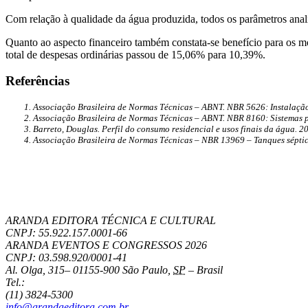
Com relação à qualidade da água produzida, todos os parâmetros an
Quanto ao aspecto financeiro também constata-se benefício para os m
total de despesas ordinárias passou de 15,06% para 10,39%.
Referências
Associação Brasileira de Normas Técnicas – ABNT. NBR 5626: Instalação 
Associação Brasileira de Normas Técnicas – ABNT. NBR 8160: Sistemas pre
Barreto, Douglas. Perfil do consumo residencial e usos finais da água. 
Associação Brasileira de Normas Técnicas – NBR 13969 – Tanques séptico
ARANDA EDITORA TÉCNICA E CULTURAL
CNPJ: 55.922.157.0001-66
ARANDA EVENTOS E CONGRESSOS
2026
CNPJ: 03.598.920/0001-41
Al. Olga, 315
–
01155-900
São Paulo
,
SP
–
Brasil
Tel.:
(11) 3824-5300
info@arandaeditora.com.br