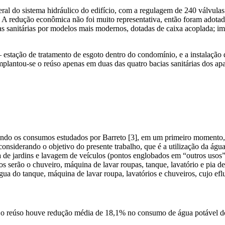
geral do sistema hidráulico do edifício, com a regulagem de 240 válvul
A redução econômica não foi muito representativa, então foram adotadas
as sanitárias por modelos mais modernos, dotadas de caixa acoplada; im
stação de tratamento de esgoto dentro do condomínio, e a instalação da
plantou-se o reúso apenas em duas das quatro bacias sanitárias dos apa
ndo os consumos estudados por Barreto [3], em um primeiro momento, 
nsiderando o objetivo do presente trabalho, que é a utilização da água
a de jardins e lavagem de veículos (pontos englobados em “outros usos”),
s serão o chuveiro, máquina de lavar roupas, tanque, lavatório e pia d
ua do tanque, máquina de lavar roupa, lavatórios e chuveiros, cujo ef
om o reúso houve redução média de 18,1% no consumo de água potável d