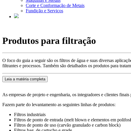
Máquinas e Metais
Corte e Conformação de Metais
Fundição e Serviços
Produtos para filtração
O foco do guia a seguir são os filtros de água e suas diversas aplicaç
filtrantes e processos. Também são detalhados os produtos para tratame
Leia a matéria completa
As empresas de projeto e engenharia, os integradores e clientes finais
Fazem parte do levantamento as seguintes linhas de produtos:
Filtros industriais
Filtros de ponto de entrada (melt blown e elementos em polifosf
Filtros de ponto de uso (carvão granulado e carbon block)
Filtros bag, de cartucho e grade