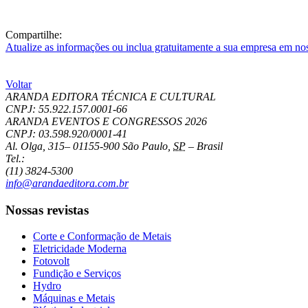
Compartilhe:
Atualize as informações ou inclua gratuitamente a sua empresa em no
Voltar
ARANDA EDITORA TÉCNICA E CULTURAL
CNPJ: 55.922.157.0001-66
ARANDA EVENTOS E CONGRESSOS
2026
CNPJ: 03.598.920/0001-41
Al. Olga, 315
–
01155-900
São Paulo
,
SP
–
Brasil
Tel.:
(11) 3824-5300
info@arandaeditora.com.br
Nossas revistas
Corte e Conformação de Metais
Eletricidade Moderna
Fotovolt
Fundição e Serviços
Hydro
Máquinas e Metais