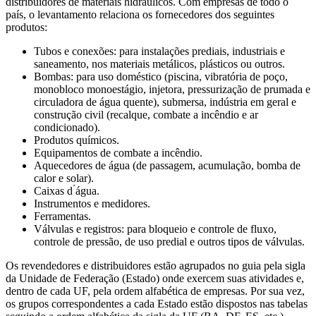
distribuidores de materiais hidráulicos. Com empresas de todo o
país, o levantamento relaciona os fornecedores dos seguintes
produtos:
Tubos e conexões: para instalações prediais, industriais e
saneamento, nos materiais metálicos, plásticos ou outros.
Bombas: para uso doméstico (piscina, vibratória de poço,
monobloco monoestágio, injetora, pressurização de prumada e
circuladora de água quente), submersa, indústria em geral e
construção civil (recalque, combate a incêndio e ar
condicionado).
Produtos químicos.
Equipamentos de combate a incêndio.
Aquecedores de água (de passagem, acumulação, bomba de
calor e solar).
Caixas d ́água.
Instrumentos e medidores.
Ferramentas.
Válvulas e registros: para bloqueio e controle de fluxo,
controle de pressão, de uso predial e outros tipos de válvulas.
Os revendedores e distribuidores estão agrupados no guia pela sigla
da Unidade de Federação (Estado) onde exercem suas atividades e,
dentro de cada UF, pela ordem alfabética de empresas. Por sua vez,
os grupos correspondentes a cada Estado estão dispostos nas tabelas