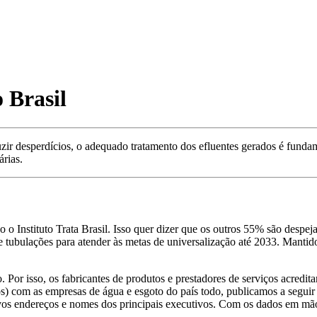
 Brasil
ir desperdícios, o adequado tratamento dos efluentes gerados é fundam
árias.
o Instituto Trata Brasil. Isso quer dizer que os outros 55% são despej
e tubulações para atender às metas de universalização até 2033. Manti
 Por isso, os fabricantes de produtos e prestadores de serviços acred
os) com as empresas de água e esgoto do país todo, publicamos a segui
ivos endereços e nomes dos principais executivos. Com os dados em mão