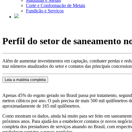
Máquinas e Metais
Corte e Conformação de Metais
Fundição e Serviços
Perfil do setor de saneamento no
Além de aumentar investimentos em captação, combater perdas e reduz
traz números atualizados do setor e contatos das principais concession
Leia a matéria completa
Apenas 45% do esgoto gerado no Brasil passa por tratamento, segundo 
metros cúbicos por ano. O país precisa de mais 500 mil quilômetros d
aproximadamente de 165 mil quilômetros.
Como mostram os dados, ainda há muito para ser feito em saneamento.
próximos anos. Para ajudá-los a estabelecer contatos (e novos negóci
completa dos prestadores de serviços atuando no Brasil, com respect
estabelecer contatos e novos negócios.