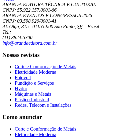
ARANDA EDITORA TÉCNICA E CULTURAL
CNPJ: 55.922.157.0001-66
ARANDA EVENTOS E CONGRESSOS
2026
CNPJ: 03.598.920/0001-41
Al. Olga, 315
–
01155-900
São Paulo
,
SP
–
Brasil
Tel.:
(11) 3824-5300
info@arandaeditora.com.br
Nossas revistas
Corte e Conformação de Metais
Eletricidade Moderna
Fotovolt
Fundição e Serviços
Hydro
Máquinas e Metais
Plástico Industrial
Redes, Telecom e Instalações
Como anunciar
Corte e Conformação de Metais
Eletricidade Moderna