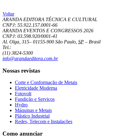
Voltar
ARANDA EDITORA TÉCNICA E CULTURAL
CNPJ: 55.922.157.0001-66
ARANDA EVENTOS E CONGRESSOS
2026
CNPJ: 03.598.920/0001-41
Al. Olga, 315
–
01155-900
São Paulo
,
SP
–
Brasil
Tel.:
(11) 3824-5300
info@arandaeditora.com.br
Nossas revistas
Corte e Conformação de Metais
Eletricidade Moderna
Fotovolt
Fundição e Serviços
Hydro
Máquinas e Metais
Plástico Industrial
Redes, Telecom e Instalações
Como anunciar