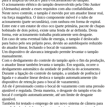
para a limpeza do bocal e para o escareamento do tampão.
O acionamento elétrico do tampão desenvolvido pela Otto Junker
(Alemanha) atende a esses requisitos com alta confiabilidade.
Neste novo controle, o tampão é movido por um atuador linear real,
via força magnética. O único componente móvel é o tubo de
acionamento (parte secundária), com ranhura em forma de espiral.
Entre este e um estator de eixo oco (parte primária, pacote de chapas
bobinado de dois polos), existe uma fenda de ar definida. Desta
forma, este acionamento trabalha praticamente sem desgaste.
Em caso de uma eventual falta de energia, o tampão é deslocado
para baixo pelo seu próprio peso, devido ao autobloqueio reduzido
do atuador linear, fechando o bocal de vazamento.
Um dispositivo de alavanca integrado permite levantar o tampão
manualmente.
Com o desligamento do controle do tampão após o fim da produção,
o atuador linear também levanta o tampão. Em seguida, ocorre o
desligamento automático da unidade de potência do acionamento.
Durante a ligação do controle do tampão, a unidade de potência é
ligada e o atuador linear desloca o tampão automaticamente (do
dispositivo de retenção para o bocal de vazamento).
Ali ele é pressionado contra o bocal de vazamento com uma pressão
ajustável e regulada. Desta maneira, o desgaste do tampão e/ou do
bocal é corrigido automaticamente, até um limite de desgaste
ajustável.
Também foi testado o emprego de um novo sistema de câmera para