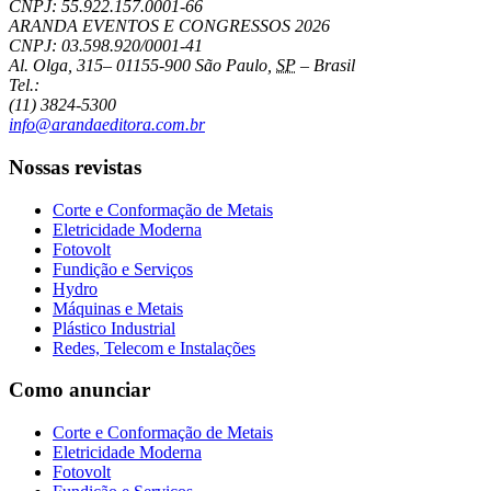
CNPJ: 55.922.157.0001-66
ARANDA EVENTOS E CONGRESSOS
2026
CNPJ: 03.598.920/0001-41
Al. Olga, 315
–
01155-900
São Paulo
,
SP
–
Brasil
Tel.:
(11) 3824-5300
info@arandaeditora.com.br
Nossas revistas
Corte e Conformação de Metais
Eletricidade Moderna
Fotovolt
Fundição e Serviços
Hydro
Máquinas e Metais
Plástico Industrial
Redes, Telecom e Instalações
Como anunciar
Corte e Conformação de Metais
Eletricidade Moderna
Fotovolt