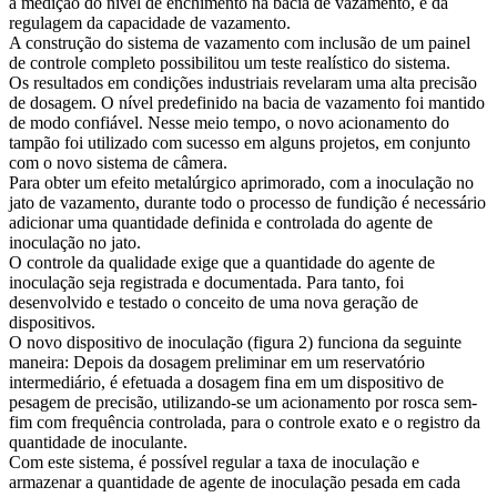
a medição do nível de enchimento na bacia de vazamento, e da
regulagem da capacidade de vazamento.
A construção do sistema de vazamento com inclusão de um painel
de controle completo possibilitou um teste realístico do sistema.
Os resultados em condições industriais revelaram uma alta precisão
de dosagem. O nível predefinido na bacia de vazamento foi mantido
de modo confiável. Nesse meio tempo, o novo acionamento do
tampão foi utilizado com sucesso em alguns projetos, em conjunto
com o novo sistema de câmera.
Para obter um efeito metalúrgico aprimorado, com a inoculação no
jato de vazamento, durante todo o processo de fundição é necessário
adicionar uma quantidade definida e controlada do agente de
inoculação no jato.
O controle da qualidade exige que a quantidade do agente de
inoculação seja registrada e documentada. Para tanto, foi
desenvolvido e testado o conceito de uma nova geração de
dispositivos.
O novo dispositivo de inoculação (figura 2) funciona da seguinte
maneira: Depois da dosagem preliminar em um reservatório
intermediário, é efetuada a dosagem fina em um dispositivo de
pesagem de precisão, utilizando-se um acionamento por rosca sem-
fim com frequência controlada, para o controle exato e o registro da
quantidade de inoculante.
Com este sistema, é possível regular a taxa de inoculação e
armazenar a quantidade de agente de inoculação pesada em cada