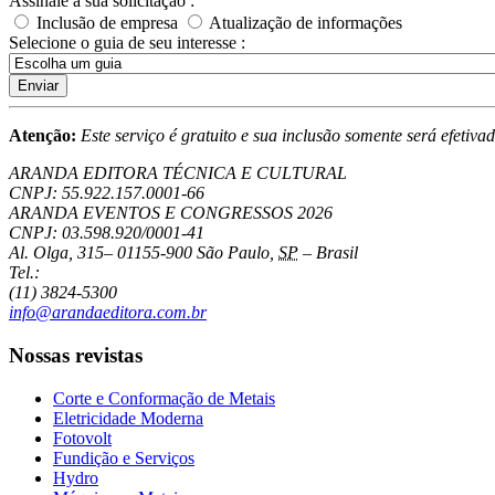
Assinale a sua solicitação :
Inclusão de empresa
Atualização de informações
Selecione o guia de seu interesse :
Enviar
Atenção:
Este serviço é gratuito e sua inclusão somente será efetiv
ARANDA EDITORA TÉCNICA E CULTURAL
CNPJ: 55.922.157.0001-66
ARANDA EVENTOS E CONGRESSOS
2026
CNPJ: 03.598.920/0001-41
Al. Olga, 315
–
01155-900
São Paulo
,
SP
–
Brasil
Tel.:
(11) 3824-5300
info@arandaeditora.com.br
Nossas revistas
Corte e Conformação de Metais
Eletricidade Moderna
Fotovolt
Fundição e Serviços
Hydro