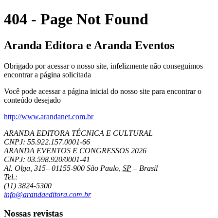
404 - Page Not Found
Aranda Editora e Aranda Eventos
Obrigado por acessar o nosso site, infelizmente não conseguimos
encontrar a página solicitada
Você pode acessar a página inicial do nosso site para encontrar o
conteúdo desejado
http://www.arandanet.com.br
ARANDA EDITORA TÉCNICA E CULTURAL
CNPJ: 55.922.157.0001-66
ARANDA EVENTOS E CONGRESSOS
2026
CNPJ: 03.598.920/0001-41
Al. Olga, 315
–
01155-900
São Paulo
,
SP
–
Brasil
Tel.:
(11) 3824-5300
info@arandaeditora.com.br
Nossas revistas