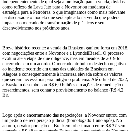
Independentemente de qual seja a motivação para a venda, dívidas
como reflexo da Lava Jato para a Novonor ou mudança de
estratégia para a Petrobras, o que imaginamos como mais relevante
na discussão é o modelo que será aplicado na venda que poderá
impactar o mercado de transformação de plásticos e seu
desenvolvimento nos próximos anos.
Breve histórico recente: a venda da Braskem ganhou força em 2018,
com negociações entre a Novonor e a LyondellBasell. O processo
evoluiu até a etapa de due diligence, mas em meados de 2019 foi
encerrado sem um acordo. O mercado atribuiu o desfecho negativo
ao incidente ocorrido em umas das unidades da Braskem em
Alagoas e consequentemente à incerteza elevada sobre os valores
que seriam necessários para mitigar o problema. Até o final de 2022,
a Braskem desembolsou R$ 6,9 bilhões em ações de remediação e
ressarcimentos, sem contar o provisionamento no balanço (R$ 4,2
Bi).
Logo após o encerramento das negociações, a Novonor entrou com
um pedido de recuperação judicial (homologado 1 ano após). No
acordo, o valor por ação da Braskem foi estimado entre R$ 37 sem
controle a R$ 48 com controle Entretanto, a expectativa da Novonor