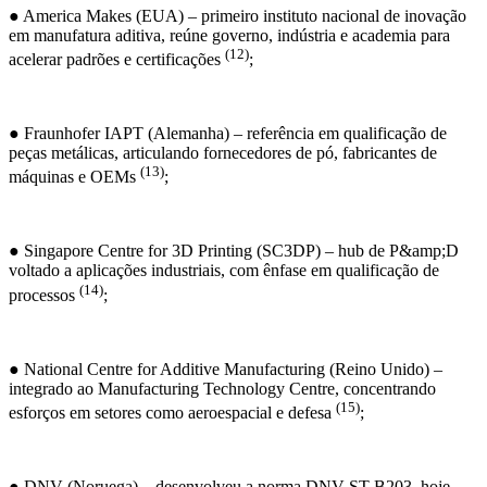
● America Makes (EUA) – primeiro instituto nacional de inovação
em manufatura aditiva, reúne governo, indústria e academia para
(12)
acelerar padrões e certificações
;
● Fraunhofer IAPT (Alemanha) – referência em qualificação de
peças metálicas, articulando fornecedores de pó, fabricantes de
(13)
máquinas e OEMs
;
● Singapore Centre for 3D Printing (SC3DP) – hub de P&amp;D
voltado a aplicações industriais, com ênfase em qualificação de
(14)
processos
;
● National Centre for Additive Manufacturing (Reino Unido) –
integrado ao Manufacturing Technology Centre, concentrando
(15)
esforços em setores como aeroespacial e defesa
;
● DNV (Noruega) – desenvolveu a norma DNV-ST-B203, hoje